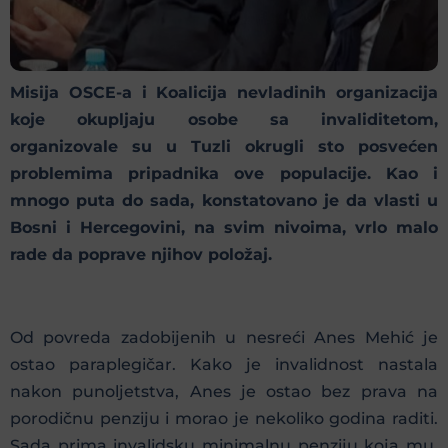
Misija OSCE-a i Koalicija nevladinih organizacija
koje okupljaju osobe sa invaliditetom,
organizovale su u Tuzli okrugli sto posvećen
problemima pripadnika ove populacije. Kao i
mnogo puta do sada, konstatovano je da vlasti u
Bosni i Hercegovini, na svim nivoima, vrlo malo
rade da poprave njihov položaj.
Od povreda zadobijenih u nesreći Anes Mehić je
ostao paraplegičar. Kako je invalidnost nastala
nakon punoljetstva, Anes je ostao bez prava na
porodičnu penziju i morao je nekoliko godina raditi.
Sada prima invalidsku minimalnu penziju koja mu,