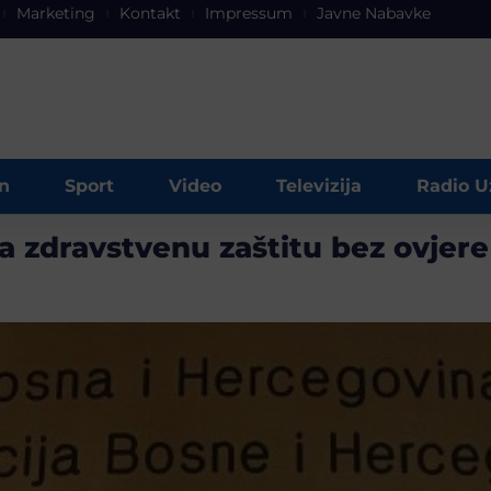
Marketing
Kontakt
Impressum
Javne Nabavke
n
Sport
Video
Televizija
Radio U
 zdravstvenu zaštitu bez ovjere 