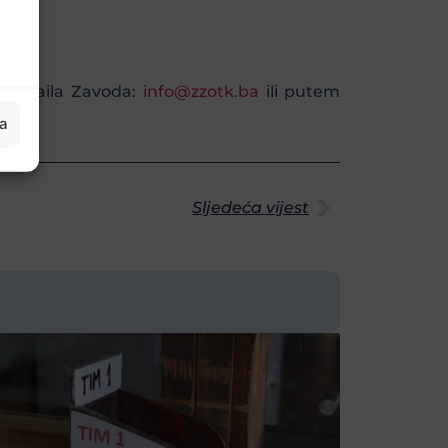
em emaila Zavoda:
info@zzotk.ba
ili putem
ja
Sljedeća vijest