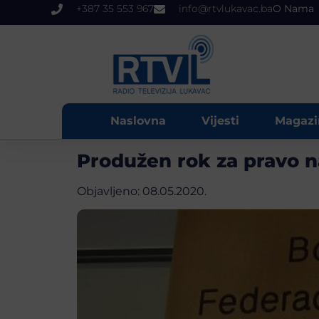
+387 35 553 967
info@rtvlukavac.ba
O Nama
Naslovna
Vijesti
Magazi
Produžen rok za pravo na
Objavljeno:
08.05.2020.