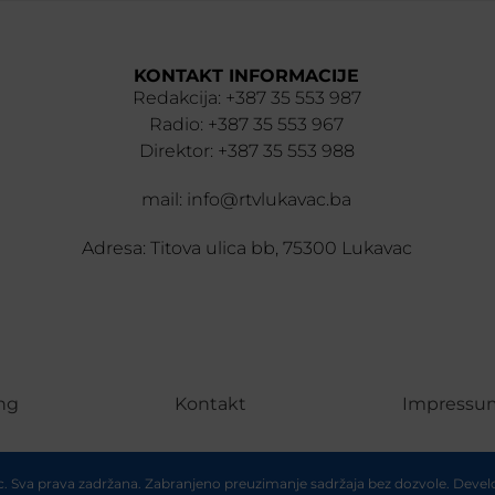
KONTAKT INFORMACIJE
Redakcija: +387 35 553 987
Radio: +387 35 553 967
Direktor: +387 35 553 988
mail: info@rtvlukavac.ba
Adresa: Titova ulica bb, 75300 Lukavac
ng
Kontakt
Impressu
ac. Sva prava zadržana. Zabranjeno preuzimanje sadržaja bez dozvole. Deve