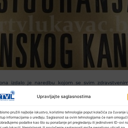
ntona izdalo je naredbu kojom se svim zdravstveni
 pružanju zdravstvene zaštite sa Zavodom zdravstvenog
Upravljajte saglasnostima
iguranja Tuzlanskog kantona pružaju zdravstvenu zašt
bismo pružili najbolje iskustvo, koristimo tehnologije poput kolačića za čuvanje i/
stup informacijama o uređaju. Saglasnost sa ovim tehnologijama će nam omogući
obrađujemo podatke kao što su ponašanje pri pregledanju ili jedinstveni ID-ovi n
uje se svim osiguranim licima da izbjegavaju dolaske
j veb lokaciji. Nepristanak ili povlačenje saglasnosti može negativno uticati na