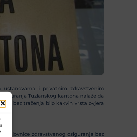
m ustanovama i privatnim zdravstvenim
 osiguranja Tuzlanskog kantona nalaže da
itu bez traženja bilo kakvih vrsta ovjera
ili
ti
a
 u poslovnice zdravstvenog osiguranja bez