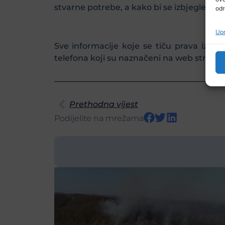
stvarne potrebe, a kako bi se izbjegle nep
odr
Upr
Sve informacije koje se tiču prava iz 
telefona koji su naznačeni na web stranic
Prethodna vijest
Podijelite na mrežama