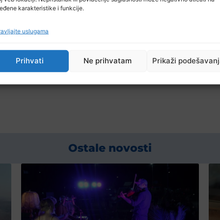
otrebne gužve – istakli su iz ZZO TK.
eđene karakteristike i funkcije.
avljajte uslugama
zdravstvenog osiguranja građani mogu da dobiju put
i Zavoda.
Prihvati
Ne prihvatam
Prikaži podešavan
Ostale novosti