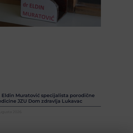
. Eldin Muratović specijalista porodične
dicine JZU Dom zdravlja Lukavac
Augusta 2026.