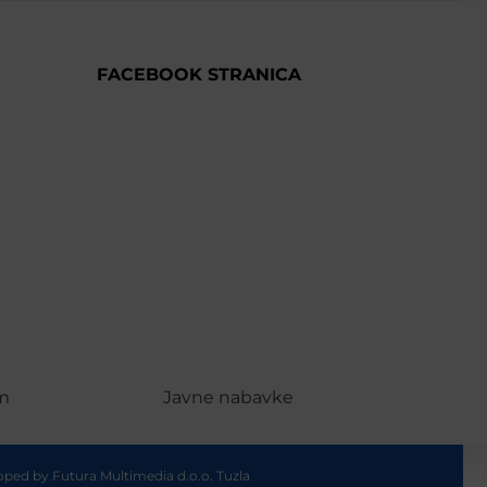
FACEBOOK STRANICA
m
Javne nabavke
loped by
Futura Multimedia d.o.o. Tuzla