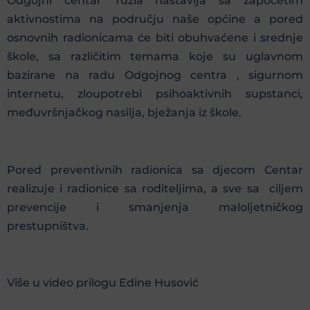
Odgojni centar Tuzla nastavlja sa započetim
aktivnostima na području naše općine a pored
osnovnih radionicama će biti obuhvaćene i srednje
škole, sa različitim temama koje su uglavnom
bazirane na radu Odgojnog centra , sigurnom
internetu, zloupotrebi psihoaktivnih supstanci,
međuvršnjačkog nasilja, bježanja iz škole.
Pored preventivnih radionica sa djecom Centar
realizuje i radionice sa roditeljima, a sve sa ciljem
prevencije i smanjenja maloljetničkog
prestupništva.
Više u video prilogu Edine Husović