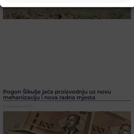
Pogon Šikulje jača proizvodnju uz novu
mehanizaciju i nova radna mjesta
6. Augusta 2026.