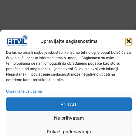
Upravljajte saglasnostima
Da bismo pružili najbolje iskustvo, koristimo tehnologije poput kolačića za
čuvanje i/ili pristup informacijama o uređaju. Saglasnost sa ovim
Ekstremne ljetne temperature teško
tehnologijama će nam omogućiti da obrađujemo podatke kao što su
pogađaju i životinje
ponašanje pri pregledanju ili jedinstveni ID-ovi na ovoj veb lokaciji.
Nepristanak ili povlačenje saglasnosti može negativno uticati na
6. Augusta 2026.
određene karakteristike i funkcije.
Upravljajte uslugama
Prihvati
Ne prihvatam
Prikaži podešavanja