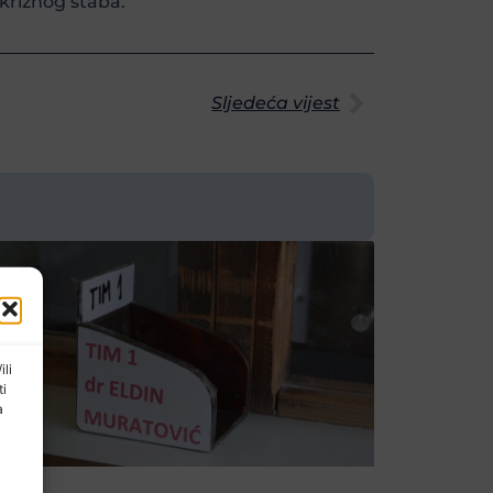
kriznog štaba.
Sljedeća vijest
ili
ti
a