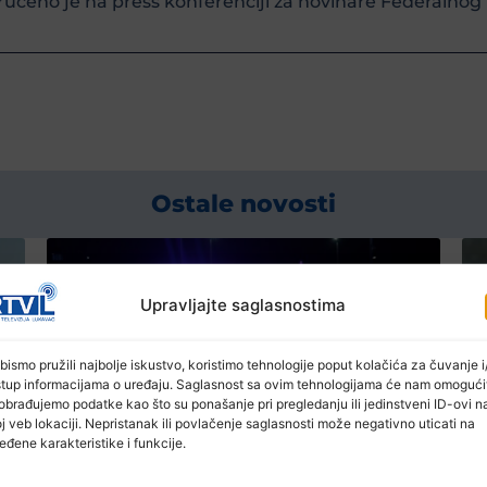
učeno je na press konferenciji za novinare Federalnog 
Ostale novosti
Upravljajte saglasnostima
bismo pružili najbolje iskustvo, koristimo tehnologije poput kolačića za čuvanje i/
stup informacijama o uređaju. Saglasnost sa ovim tehnologijama će nam omogući
obrađujemo podatke kao što su ponašanje pri pregledanju ili jedinstveni ID-ovi n
j veb lokaciji. Nepristanak ili povlačenje saglasnosti može negativno uticati na
eđene karakteristike i funkcije.