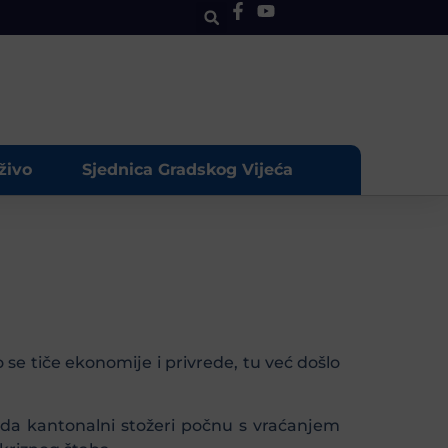
živo
Sjednica Gradskog Vijeća
to se tiče ekonomije i privrede, tu već došlo
a da kantonalni stožeri počnu s vraćanjem