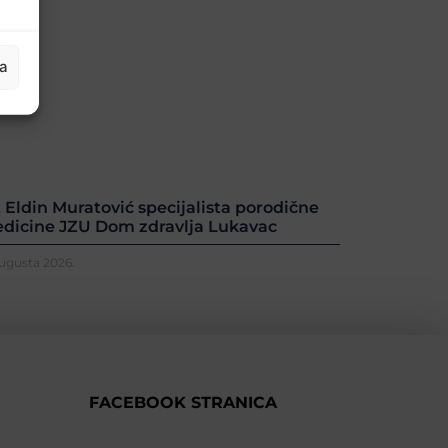
ja
. Eldin Muratović specijalista porodične
dicine JZU Dom zdravlja Lukavac
Augusta 2026.
FACEBOOK STRANICA