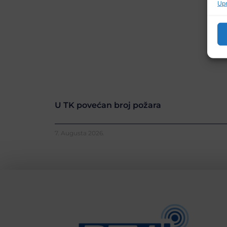
Upr
U TK povećan broj požara
7. Augusta 2026.