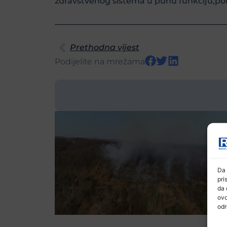
zdravstvenog sistema u punu funkciju,por
Prethodna vijest
Podijelite na mrežama
Da 
pri
da 
ovo
odr