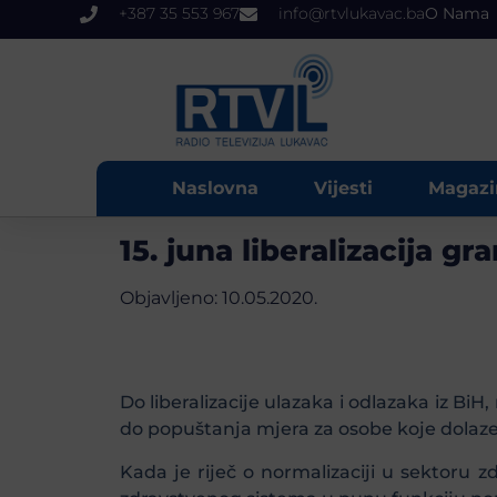
+387 35 553 967
info@rtvlukavac.ba
O Nama
Naslovna
Vijesti
Magazi
15. juna liberalizacija gr
Objavljeno:
10.05.2020.
Do liberalizacije ulazaka i odlazaka iz BiH,
do popuštanja mjera za osobe koje dolaz
Kada je riječ o normalizaciji u sektoru 