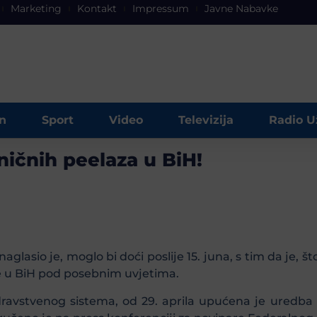
Marketing
Kontakt
Impressum
Javne Nabavke
n
Sport
Video
Televizija
Radio U
aničnih peelaza u BiH!
 naglasio je, moglo bi doći poslije 15. juna, s tim da je, š
e u BiH pod posebnim uvjetima.
zdravstvenog sistema, od 29. aprila upućena je uredb