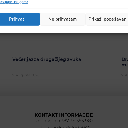
avljajte uslugama
Prihvati
Ne prihvatam
Prikaži podešavan
Večer jazza drugačijeg zvuka
Dr
me
7. Augusta 2026.
7. 
KONTAKT INFORMACIJE
Redakcija: +387 35 553 987
Radio: +387 35 553 967