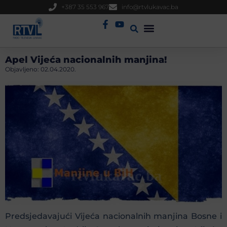
+387 35 553 967
info@rtvlukavac.ba
Radio Uživo
Sjednica Gradskog Vijeća
Apel Vijeća nacionalnih manjina!
Objavljeno:
02.04.2020.
Predsjedavajući Vijeća nacionalnih manjina Bosne i