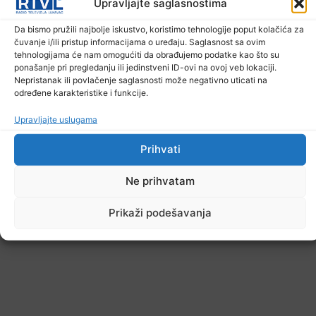
Upravljajte saglasnostima
U TK povećan broj požara
Da bismo pružili najbolje iskustvo, koristimo tehnologije poput kolačića za
7. Augusta 2026.
čuvanje i/ili pristup informacijama o uređaju. Saglasnost sa ovim
tehnologijama će nam omogućiti da obrađujemo podatke kao što su
ponašanje pri pregledanju ili jedinstveni ID-ovi na ovoj veb lokaciji.
Nepristanak ili povlačenje saglasnosti može negativno uticati na
određene karakteristike i funkcije.
Upravljajte uslugama
Prihvati
Ne prihvatam
Prikaži podešavanja