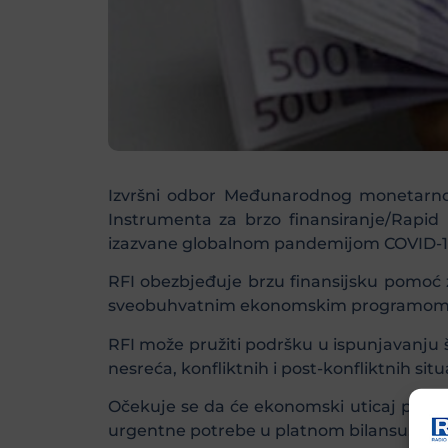
Izvršni odbor Međunarodnog monetarnog 
Instrumenta za brzo finansiranje/Rapid 
izazvane globalnom pandemijom COVID-1
RFI obezbjeđuje brzu finansijsku pomoć
sveobuhvatnim ekonomskim programom i
RFI može pružiti podršku u ispunjavanju š
nesreća, konfliktnih i post-konfliktnih si
Očekuje se da će ekonomski uticaj pandem
urgentne potrebe u platnom bilansu.