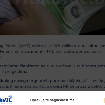
fonda (MMF) odobrio je 329 miliona eura hitne pod
Financing Instrument (RFI), što treba pomoći zemlji
9.
 zemljama članicama koje se suočavaju sa hitnom pot
li pregledima.
irokog opsega urgentnih potreba, uključujući i one koje
tuacija. Finansijska pomoć u okviru RFI se pruža u oblik
ije na BiH u skoroj budućnosti biti značajan, uzroku
Upravljajte saglasnostima