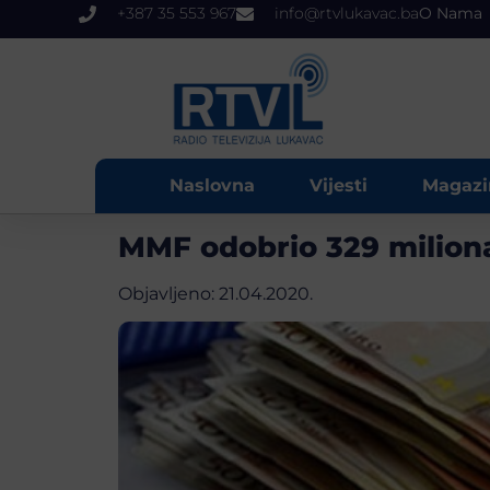
+387 35 553 967
info@rtvlukavac.ba
O Nama
Naslovna
Vijesti
Magazi
MMF odobrio 329 miliona
Objavljeno:
21.04.2020.