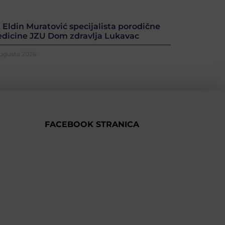
. Eldin Muratović specijalista porodične
dicine JZU Dom zdravlja Lukavac
Augusta 2026.
FACEBOOK STRANICA