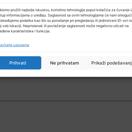
rast pasti za pet posto te da će se u 2021. godini oporav
bismo pružili najbolje iskustvo, koristimo tehnologije poput kolačića za čuvanje i/
stup informacijama o uređaju. Saglasnost sa ovim tehnologijama će nam omogući
u ekspanziju kako bi povećale potrošnju na socijalne p
obrađujemo podatke kao što su ponašanje pri pregledanju ili jedinstveni ID-ovi n
aciji hitne pomoći od međunarodne zajednice, posebno
j veb lokaciji. Nepristanak ili povlačenje saglasnosti može negativno uticati na
eđene karakteristike i funkcije.
ilac dužnosti predsjedavajućeg Tao Zhang, kazao j
avljajte uslugama
e dovelo do hitnih potreba u platnom bilansu.
g računa platnog bilansa, Instrument za brzo finansira
Prihvati
Ne prihvatam
Prikaži podešavan
zdravstvo i socijalnu pomoć uz istovremeno očuvanj