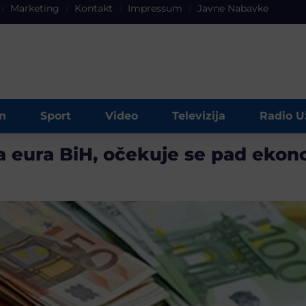
Marketing
Kontakt
Impressum
Javne Nabavke
n
Sport
Video
Televizija
Radio U
 eura BiH, očekuje se pad ekono