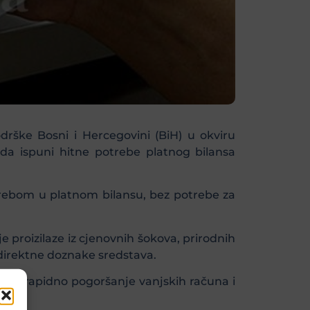
rške Bosni i Hercegovini (BiH) u okviru
 da ispuni hitne potrebe platnog bilansa
rebom u platnom bilansu, bez potrebe za
 proizilaze iz cjenovnih šokova, prirodnih
u direktne doznake sredstava.
jući rapidno pogoršanje vanjskih računa i