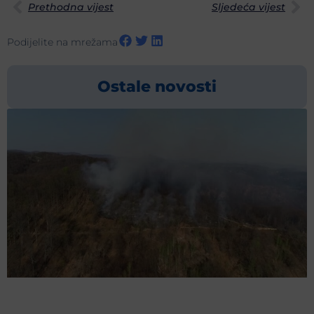
Prethodna vijest
Sljedeća vijest
Podijelite na mrežama
Ostale novosti