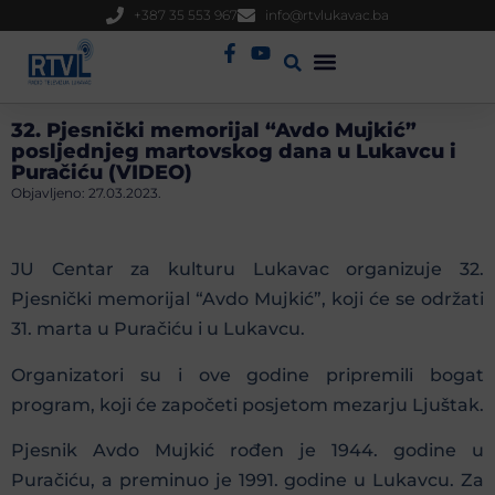
+387 35 553 967
info@rtvlukavac.ba
Radio Uživo
Sjednica Gradskog Vijeća
32. Pjesnički memorijal “Avdo Mujkić”
posljednjeg martovskog dana u Lukavcu i
Puračiću (VIDEO)
Objavljeno:
27.03.2023.
JU Centar za kulturu Lukavac organizuje 32.
Pjesnički memorijal “Avdo Mujkić”, koji će se održati
31. marta u Puračiću i u Lukavcu.
Organizatori su i ove godine pripremili bogat
program, koji će započeti posjetom mezarju Ljuštak.
Pjesnik Avdo Mujkić rođen je 1944. godine u
Puračiću, a preminuo je 1991. godine u Lukavcu. Za