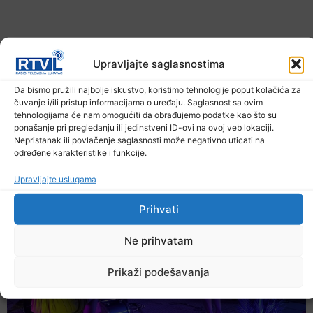
Upravljajte saglasnostima
Da bismo pružili najbolje iskustvo, koristimo tehnologije poput kolačića za
čuvanje i/ili pristup informacijama o uređaju. Saglasnost sa ovim
tehnologijama će nam omogućiti da obrađujemo podatke kao što su
ponašanje pri pregledanju ili jedinstveni ID-ovi na ovoj veb lokaciji.
U TK povećan broj požara
Nepristanak ili povlačenje saglasnosti može negativno uticati na
određene karakteristike i funkcije.
7. Augusta 2026.
Upravljajte uslugama
Prihvati
Ne prihvatam
Prikaži podešavanja