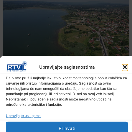
Upravljajte saglasnostima
Da bismo pružili najbolje iskustvo, koristimo tehnologije poput kolačića za
čuvanje i/ili pristup informacijama o uređaju. Saglasnost sa ovim
tehnologijama će nam omogućiti da obrađujemo podatke kao što su
ponašanje pri pregledanju ili jedinstveni ID-ovi na ovoj veb lokaciji.
Nepristanak ili povlačenje saglasnosti može negativno uticati na
određene karakteristike i funkcije.
Upravljajte uslugama
Prihvati
Sunčano i vruće širom BiH, najviša dnevna