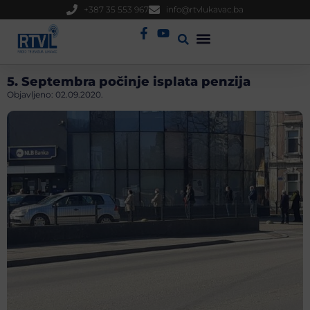
+387 35 553 967
info@rtvlukavac.ba
Radio Uživo
Sjednica Gradskog Vijeća
5. Septembra počinje isplata penzija
Objavljeno:
02.09.2020.