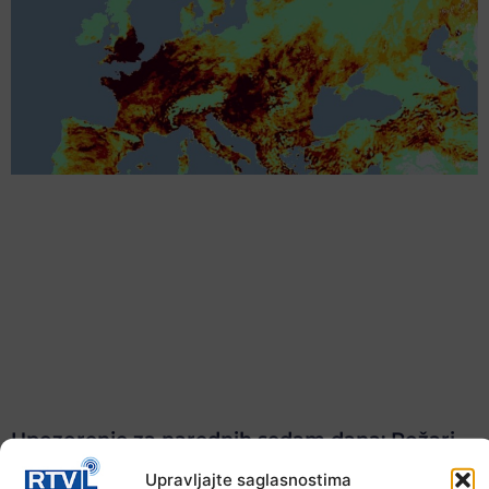
Upozorenje za narednih sedam dana: Požari
prijete Balkanu, u rizičnoj zoni nalazi se i BiH
Upravljajte saglasnostima