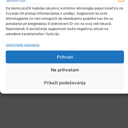
6. Augusta 2026.
Da bismo pružili najbolje iskustvo, koristimo tehnologije poput kolačića za
čuvanje i/ili pristup informacijama o uređaju. Saglasnost sa ovim
tehnologijama će nam omogućiti da obrađujemo podatke kao što su
ponašanje pri pregledanju ili jedinstveni ID-ovi na ovoj veb lokaciji.
Nepristanak ili povlačenje saglasnosti može negativno uticati na
određene karakteristike i funkcije.
Upravljajte uslugama
Prihvati
Ne prihvatam
Prikaži podešavanja