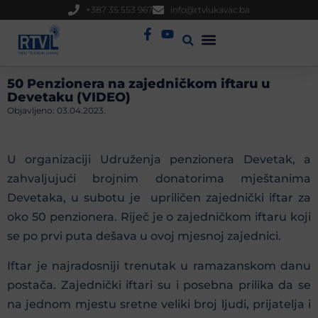
+387 35 553 967
info@rtvlukavac.ba
Radio Uživo
Sjednica Gradskog Vijeća
50 Penzionera na zajedničkom iftaru u
Devetaku (VIDEO)
Objavljeno:
03.04.2023.
U organizaciji Udruženja penzionera Devetak, a
zahvaljujući brojnim donatorima mještanima
Devetaka, u subotu je upriličen zajednički iftar za
oko 50 penzionera. Riječ je o zajedničkom iftaru koji
se po prvi puta dešava u ovoj mjesnoj zajednici.
Iftar je najradosniji trenutak u ramazanskom danu
postača. Zajednički iftari su i posebna prilika da se
na jednom mjestu sretne veliki broj ljudi, prijatelja i