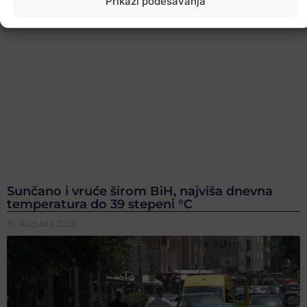
Prikaži podešavanja
Sunčano i vruće širom BiH, najviša dnevna
temperatura do 39 stepeni °C
10. Augusta 2026.