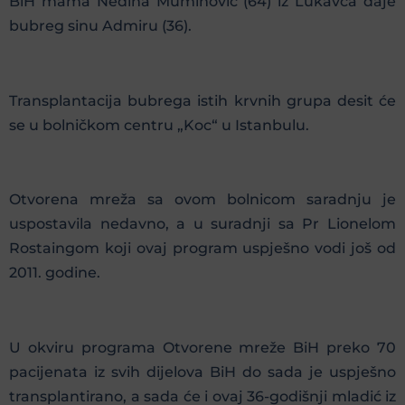
BiH mama Nediha Muminović (64) iz Lukavca daje
bubreg sinu Admiru (36).
Transplantacija bubrega istih krvnih gr
upa desit će
se u bolničkom centru „Koc“ u Istanbulu.
Otvorena mreža sa ovom bolnicom saradnju je
uspostavila nedavno, a u suradnji sa Pr Lionelom
Rostaingom koji ovaj program uspješno vodi još od
2011. godine.
U okviru programa Otvorene mreže BiH preko 70
pacijenata iz svih dijelova BiH do sada je uspješno
transplantirano, a sada će i ovaj 36-godišnji mladić iz