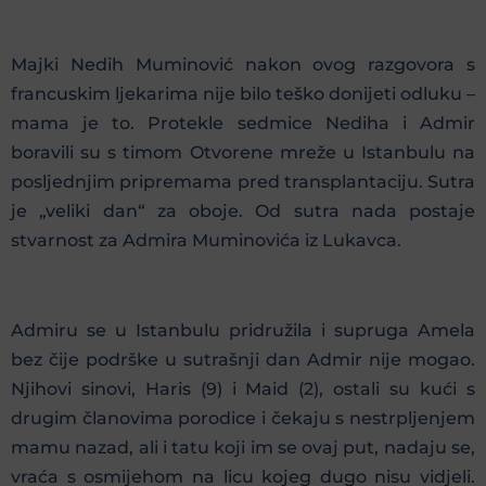
Majki Nedih Muminović nakon ovog razgovora s
francuskim ljekarima nije bilo teško donijeti odluku –
mama je to. Protekle sedmice Nediha i Admir
boravili su s timom Otvorene mreže u Istanbulu na
posljednjim pripremama pred transplantaciju. Sutra
je „veliki dan“ za oboje. Od sutra nada postaje
stvarnost za Admira Muminovića iz Lukavca.
Admiru se u Istanbulu pridružila i supruga Amela
bez čije podrške u sutrašnji dan Admir nije mogao.
Njihovi sinovi, Haris (9) i Maid (2), ostali su kući s
drugim članovima porodice i čekaju s nestrpljenjem
mamu nazad, ali i tatu koji im se ovaj put, nadaju se,
vraća s osmijehom na licu kojeg dugo nisu vidjeli.