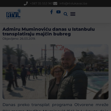
+387 35 553 967
info@rtvlukavac.ba
Radio Uživo
Sjednica Gradskog Vijeća
Admiru Muminoviću danas u Istanbulu
transplatiraju majčin bubreg
Objavljeno:
26.03.2019.
Danas preko transplat programa Otvorene mreže