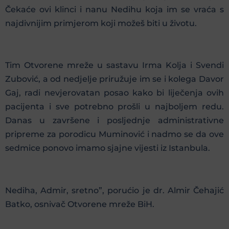
Čekaće ovi klinci i nanu Nedihu koja im se vraća s
najdivnijim primjerom koji možeš biti u životu.
Tim Otvorene mreže u sastavu Irma Kolja i Svendi
Zubović, a od nedjelje priružuje im se i kolega Davor
Gaj, radi nevjerovatan posao kako bi liječenja ovih
pacijenta i sve potrebno prošli u najboljem redu.
Danas u završene i posljednje administrativne
pripreme za porodicu Muminović i nadmo se da ove
sedmice ponovo imamo sjajne vijesti iz Istanbula.
Nediha, Admir, sretno”, porućio je dr. Almir Čehajić
Batko, osnivač Otvorene mreže BiH.