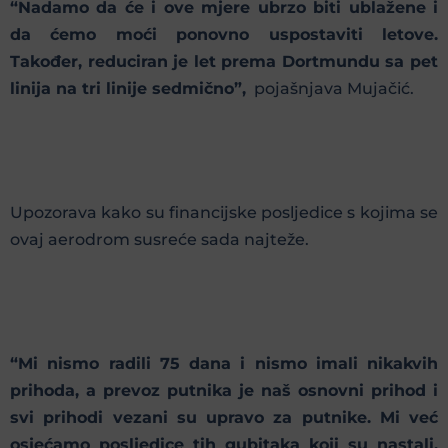
“Nadamo da će i ove mjere ubrzo biti ublažene i
da ćemo moći ponovno uspostaviti letove.
Također, reduciran je let prema Dortmundu sa pet
linija na tri linije sedmično”,
pojašnjava Mujačić.
Upozorava kako su financijske posljedice s kojima se
ovaj aerodrom susreće sada najteže.
“Mi nismo radili 75 dana i nismo imali nikakvih
prihoda, a prevoz putnika je naš osnovni prihod i
svi prihodi vezani su upravo za putnike. Mi već
osjećamo posljedice tih gubitaka koji su nastali.