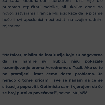
Za sada Međunarodni aerodrom Tuzla nije bio
primoran otpuštati radnike, ali ukoliko dođe do
novog zatvaranja granica Mujačić kaže da je pitanje
hoće li svi uposlenici moći ostati na svojim radnim
mjestima.
“Nažalost, mislim da institucije koje su odgovorne
da se namire svi gubici, nisu pokazale
razumijevanje prema Aerodromu u Tuzli. Ako se to
ne promijeni, imat ćemo dosta problema. Ja
nerado o tome pričam i sve se nadam da će se
situacija popraviti. Optimista sam i vjerujem da će
se broj putnika povećavati”,
navodi Mujačić.