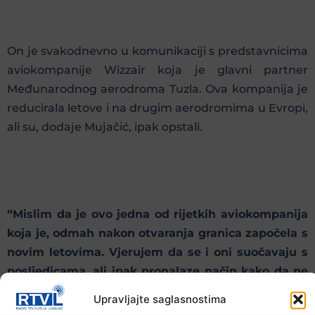
On je svakodnevno u komunikaciji s predstavnicima
aviokompanije Wizzair koja je glavni partner
Međunarodnog aerodroma Tuzla. Ova kompanija je
reducirala letove i na drugim aerodromima u Evropi,
ali su, dodaje Mujačić, ipak opstali.
“Mislim da je ovo jedna od rijetkih aviokompanija
koja je, odmah nakon otvaranja granica započela s
novim letovima. Vjerujem da se i oni suočavaju s
posljedicama, ali ipak pronalaze način kako da ne
zaustave rad. Zato, nikako nije dobro da dođe do
Upravljajte saglasnostima
zatvaranja granica niti zatvaranja terminala”,