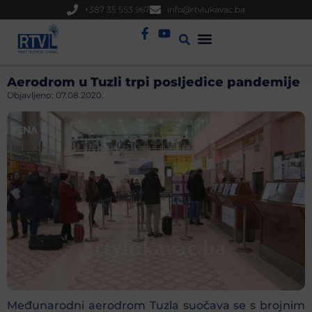
+387 35 553 967
info@rtvlukavac.ba
Radio Uživo
Sjednica Gradskog Vijeća
Aerodrom u Tuzli trpi posljedice pandemije
Objavljeno:
07.08.2020.
Međunarodni aerodrom Tuzla suočava se s brojnim