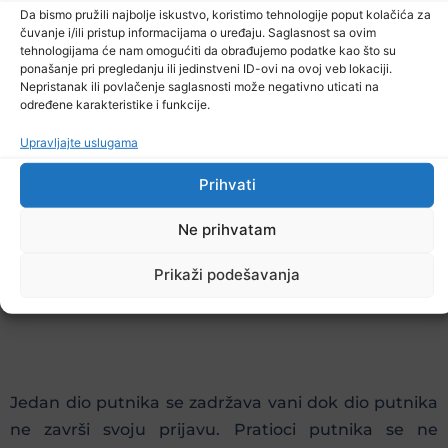
Da bismo pružili najbolje iskustvo, koristimo tehnologije poput kolačića za
naglasio je.
čuvanje i/ili pristup informacijama o uređaju. Saglasnost sa ovim
tehnologijama će nam omogućiti da obrađujemo podatke kao što su
ponašanje pri pregledanju ili jedinstveni ID-ovi na ovoj veb lokaciji.
Nepristanak ili povlačenje saglasnosti može negativno uticati na
određene karakteristike i funkcije.
Ističe također da su na tuzlanskom aerodromu
Upravljajte uslugama
poduzete sve potrebne mjere u cilju zaštite putnika,
Prihvati
obavezna je dezinfekcija ruku, kao i dezinfekcija
cijelog prostora. Također, putnici se raspoređuju na
Ne prihvatam
udaljenost od metar i pol što je propisano kao
Prikaži podešavanja
socijalna distanca.
Jedan dio putnika se zadržava vani dok dio putnika
ne završi svoju prijavu. Pratioci putnika se ne