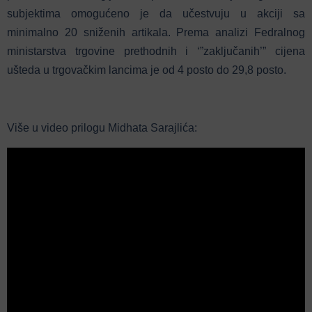
subjektima omogućeno je da učestvuju u akciji sa
minimalno 20 sniženih artikala. Prema analizi Fedralnog
ministarstva trgovine prethodnih i ‘”zaključanih’” cijena
ušteda u trgovačkim lancima je od 4 posto do 29,8 posto.
Više u video prilogu Midhata Sarajlića: