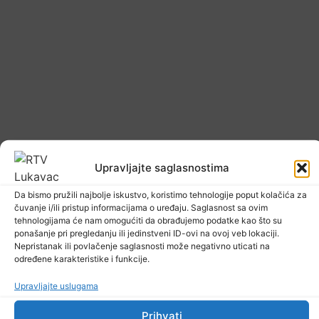
Upozorenje za narednih sedam dana: Požari
prijete Balkanu, u rizičnoj zoni nalazi se i BiH
Upravljajte saglasnostima
6. Augusta 2026.
Da bismo pružili najbolje iskustvo, koristimo tehnologije poput kolačića za
čuvanje i/ili pristup informacijama o uređaju. Saglasnost sa ovim
tehnologijama će nam omogućiti da obrađujemo podatke kao što su
ponašanje pri pregledanju ili jedinstveni ID-ovi na ovoj veb lokaciji.
Nepristanak ili povlačenje saglasnosti može negativno uticati na
određene karakteristike i funkcije.
Upravljajte uslugama
Prihvati