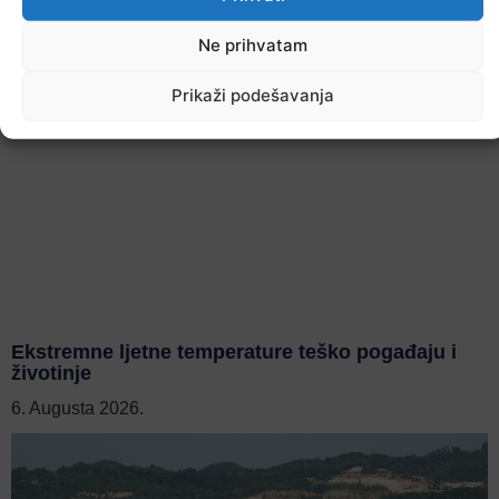
Ne prihvatam
Prikaži podešavanja
Ekstremne ljetne temperature teško pogađaju i
životinje
6. Augusta 2026.