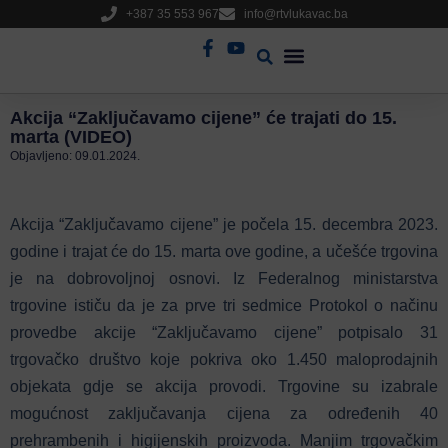
+387 35 553 967
info@rtvlukavac.ba
Radio Uživo
Sjednica Gradskog Vijeća
Akcija “Zaključavamo cijene” će trajati do 15.
marta (VIDEO)
Objavljeno:
09.01.2024.
Akcija “Zaključavamo cijene” je počela 15. decembra 2023.
godine i trajat će do 15. marta ove godine, a učešće trgovina
je na dobrovoljnoj osnovi. Iz Federalnog ministarstva
trgovine ističu da je za prve tri sedmice Protokol o načinu
provedbe akcije “Zaključavamo cijene” potpisalo 31
trgovačko društvo koje pokriva oko 1.450 maloprodajnih
objekata gdje se akcija provodi. Trgovine su izabrale
mogućnost zaključavanja cijena za određenih 40
prehrambenih i higijenskih proizvoda. Manjim trgovačkim