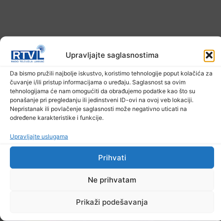
Upravljajte saglasnostima
Da bismo pružili najbolje iskustvo, koristimo tehnologije poput kolačića za
čuvanje i/ili pristup informacijama o uređaju. Saglasnost sa ovim
tehnologijama će nam omogućiti da obrađujemo podatke kao što su
ponašanje pri pregledanju ili jedinstveni ID-ovi na ovoj veb lokaciji.
Nepristanak ili povlačenje saglasnosti može negativno uticati na
U TK povećan broj požara
određene karakteristike i funkcije.
7. Augusta 2026.
Upravljajte uslugama
Prihvati
Ne prihvatam
Prikaži podešavanja