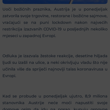
Uoči božićnih praznika, Austrija je u ponedjeljak
zatvorila svoje trgovine, restorane i božićne sajmove,
vraćajući se na puni lockdown nakon najvećih
restrikcija izazvanih COVID-19 u posljednjih nekoliko
mjeseci u zapadnoj Evropi.
Odluka je izazvala žestoke reakcije, desetine hiljada
ljudi su izašli na ulice, a neki okrivljuju vladu što nije
učinila više da spriječi najnoviji talas koronavirusa u
Evropi.
Kad se probude u ponedjeljak ujutro, 8,9 miliona
stanovnika Austrije neće moći napustiti svoje
domove osim da idu na posao, kupuju osnovne