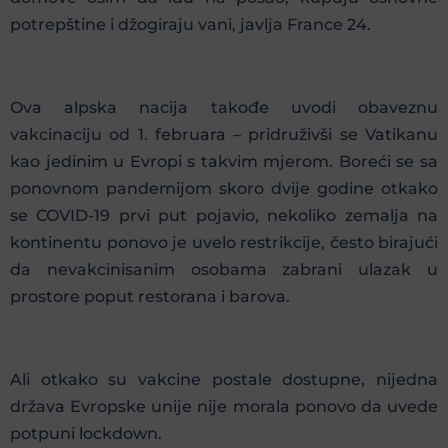
potrepštine i džogiraju vani, javlja France 24.
Ova alpska nacija takođe uvodi obaveznu
vakcinaciju od 1. februara – pridruživši se Vatikanu
kao jedinim u Evropi s takvim mjerom. Boreći se sa
ponovnom pandemijom skoro dvije godine otkako
se COVID-19 prvi put pojavio, nekoliko zemalja na
kontinentu ponovo je uvelo restrikcije, često birajući
da nevakcinisanim osobama zabrani ulazak u
prostore poput restorana i barova.
Ali otkako su vakcine postale dostupne, nijedna
država Evropske unije nije morala ponovo da uvede
potpuni lockdown.