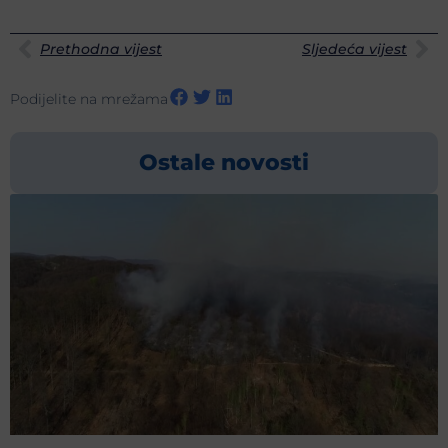
Prethodna vijest
Sljedeća vijest
Podijelite na mrežama
Ostale novosti