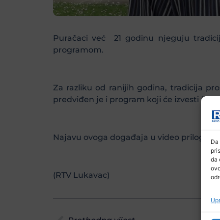
Puračaci već 21 godinu njeguju tradic
programom.
Za razliku od ranijih godina, tradicija 
predviđen je i program koji će izvesti član
Najavu ovoga događaja u video prilogu 
Da 
pri
da 
ovo
(RTV Lukavac)
odr
Upr