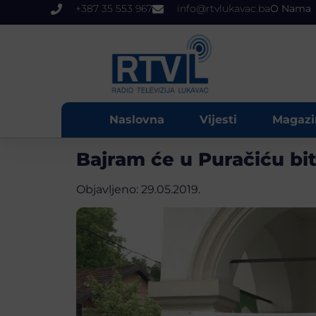
+387 35 553 967
info@rtvlukavac.ba
O Nama
Naslovna
Vijesti
Magazi
Bajram će u Puračiću bit
Objavljeno:
29.05.2019.