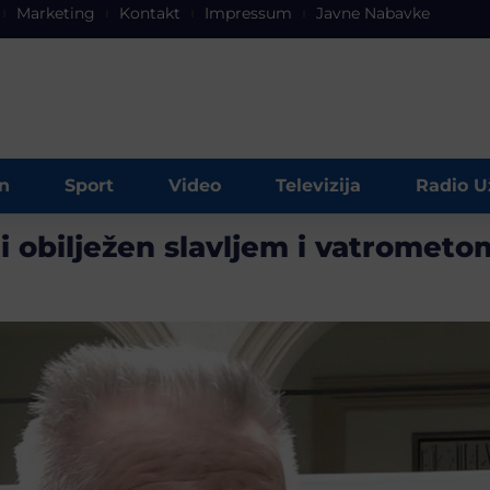
Marketing
Kontakt
Impressum
Javne Nabavke
n
Sport
Video
Televizija
Radio U
i obilježen slavljem i vatromet