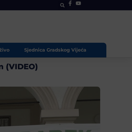
živo
Sjednica Gradskog Vijeća
om (VIDEO)