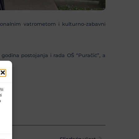
ionalnim vatrometom i kulturno-zabavni
 godina postojanja i rada OŠ “Puračić”, a
ili
ti
a