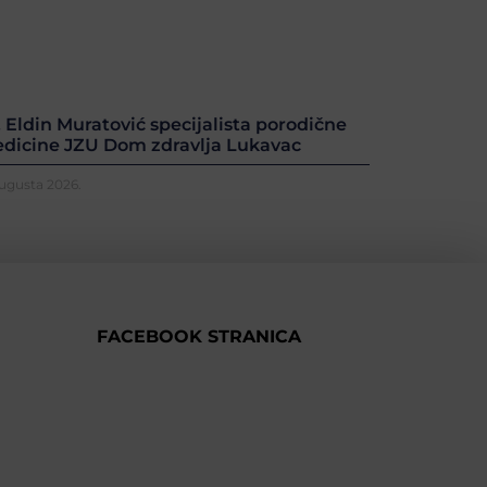
. Eldin Muratović specijalista porodične
dicine JZU Dom zdravlja Lukavac
Augusta 2026.
FACEBOOK STRANICA