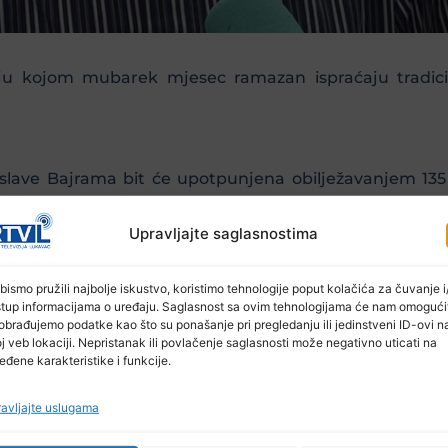
iju kojom mubarek mjesec ramazan ispraćaju tradic
proslave Bajrama bit će upotpunjena obilježavanjem 135
ovi KUD “Puračić”.
Upravljajte saglasnostima
nam donosi Nermin Omerović.
bismo pružili najbolje iskustvo, koristimo tehnologije poput kolačića za čuvanje i/
stup informacijama o uređaju. Saglasnost sa ovim tehnologijama će nam omogući
obrađujemo podatke kao što su ponašanje pri pregledanju ili jedinstveni ID-ovi n
j veb lokaciji. Nepristanak ili povlačenje saglasnosti može negativno uticati na
eđene karakteristike i funkcije.
avljajte uslugama