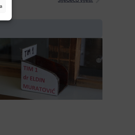
Sljedeća vijest
ja