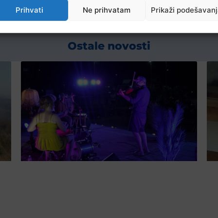
Prihvati
Ne prihvatam
Prikaži podešavan
Ostale novosti