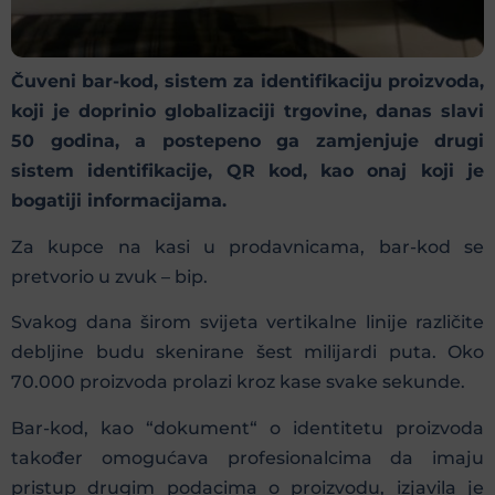
Čuveni bar-kod, sistem za identifikaciju proizvoda,
koji je doprinio globalizaciji trgovine, danas slavi
50 godina, a postepeno ga zamjenjuje drugi
sistem identifikacije, QR kod, kao onaj koji je
bogatiji informacijama.
Za kupce na kasi u prodavnicama, bar-kod se
pretvorio u zvuk – bip.
Svakog dana širom svijeta vertikalne linije različite
debljine budu skenirane šest milijardi puta. Oko
70.000 proizvoda prolazi kroz kase svake sekunde.
Bar-kod, kao “dokument“ o identitetu proizvoda
također omogućava profesionalcima da imaju
pristup drugim podacima o proizvodu, izjavila je