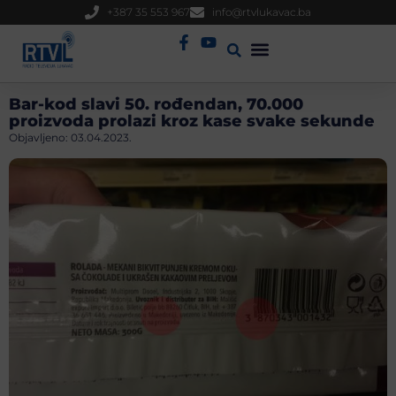
+387 35 553 967
info@rtvlukavac.ba
Radio Uživo
Sjednica Gradskog Vijeća
Bar-kod slavi 50. rođendan, 70.000
proizvoda prolazi kroz kase svake sekunde
Objavljeno:
03.04.2023.