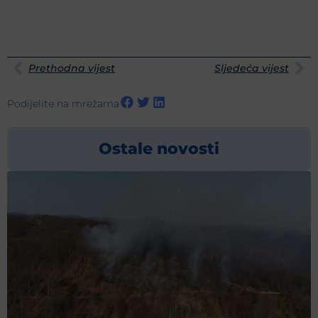
Prethodna vijest
Sljedeća vijest
Podijelite na mrežama
Ostale novosti