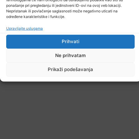
ponašanje pri pregledanju ili jedinstveni ID-ovi na ovoj veb lokaciji.
Nepristanak ili povlačenje saglasnosti može negativno uticati na
određene karakteristike i funkcije.
Iako su budžetski deficiti u zemljama regiona u
Upravljajte uslugama
vrijeme pandemije jako porasli, ishitreno rezanje
javne potrošnje bi u mnogim zemljama moglo da
Prihvati
ugrozi privredni zamah, i to u prije svega u
zemljama Zapadnog Balkana i državana
Ne prihvatam
nasljednicama bivšeg Sovjetskog saveza, smatra
Prikaži podešavanja
WiiW.