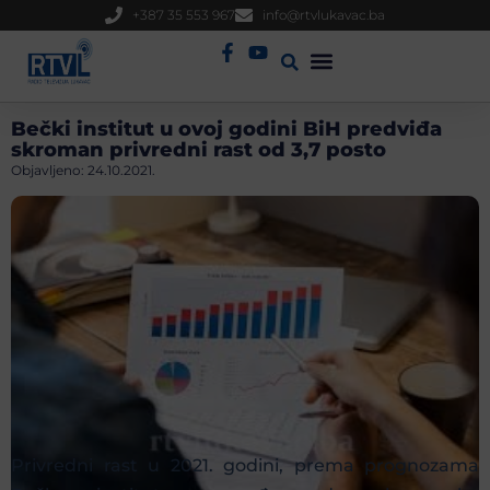
+387 35 553 967
info@rtvlukavac.ba
Radio Uživo
Sjednica Gradskog Vijeća
Bečki institut u ovoj godini BiH predviđa
skroman privredni rast od 3,7 posto
Objavljeno:
24.10.2021.
Privredni rast u 2021. godini, prema prognozama