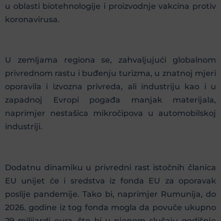
u oblasti biotehnologije i proizvodnje vakcina protiv
koronavirusa.
U zemljama regiona se, zahvaljujući globalnom
privrednom rastu i buđenju turizma, u znatnoj mjeri
oporavila i izvozna privreda, ali industriju kao i u
zapadnoj Evropi pogađa manjak materijala,
naprimjer nestašica mikročipova u automobilskoj
industriji.
Dodatnu dinamiku u privredni rast istočnih članica
EU unijet će i sredstva iz fonda EU za oporavak
poslije pandemije. Tako bi, naprimjer Rumunija, do
2026. godine iz tog fonda mogla da povuče ukupno
29 milijardi eura, što bi u njenom slučaju godišnje