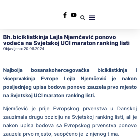
+387 35 553 967
info@rtvlukavac.ba
Radio Uživo
Sjednica Gradskog Vijeća
Bh. biciklistkinja Lejla Njemčević ponovo
vodeća na Svjetskoj UCI maraton ranking listi
Objavljeno:
20.08.2024.
Najbolja bosanskohercegovačka biciklistkinja i
viceprvakinja Evrope Lejla Njemčević je nakon
posljednjeg upisa bodova ponovo zauzela prvo mjesto
na Svjetskoj UCI maraton ranking listi.
Njemčević je prije Evropskog prvenstva u Danskoj
zauzimala drugu poziciju na Svjetskoj ranking listi, ali je
nakon upisa bodova sa Evropskog prvenstva ponovo
zauzela prvo mjesto, saopćeno je iz njenog tima.