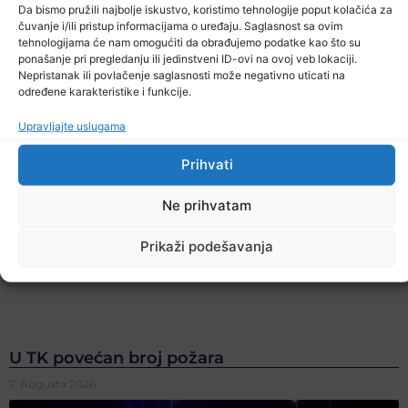
Da bismo pružili najbolje iskustvo, koristimo tehnologije poput kolačića za
čuvanje i/ili pristup informacijama o uređaju. Saglasnost sa ovim
tehnologijama će nam omogućiti da obrađujemo podatke kao što su
ponašanje pri pregledanju ili jedinstveni ID-ovi na ovoj veb lokaciji.
Nepristanak ili povlačenje saglasnosti može negativno uticati na
određene karakteristike i funkcije.
Upravljajte uslugama
Prihvati
Ne prihvatam
Prikaži podešavanja
U TK povećan broj požara
7. Augusta 2026.