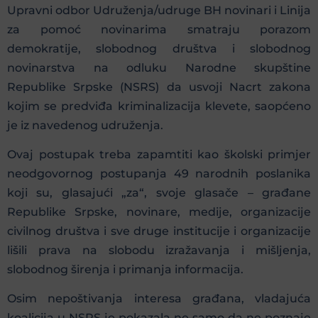
Upravni odbor Udruženja/udruge BH novinari i Linija
za pomoć novinarima smatraju porazom
demokratije, slobodnog društva i slobodnog
novinarstva na odluku Narodne skupštine
Republike Srpske (NSRS) da usvoji Nacrt zakona
kojim se predviđa kriminalizacija klevete, saopćeno
je iz navedenog udruženja.
Ovaj postupak treba zapamtiti kao školski primjer
neodgovornog postupanja 49 narodnih poslanika
koji su, glasajući „za“, svoje glasače – građane
Republike Srpske, novinare, medije, organizacije
civilnog društva i sve druge institucije i organizacije
lišili prava na slobodu izražavanja i mišljenja,
slobodnog širenja i primanja informacija.
Osim nepoštivanja interesa građana, vladajuća
koalicija u NSRS je pokazala ne samo da ne poznaje