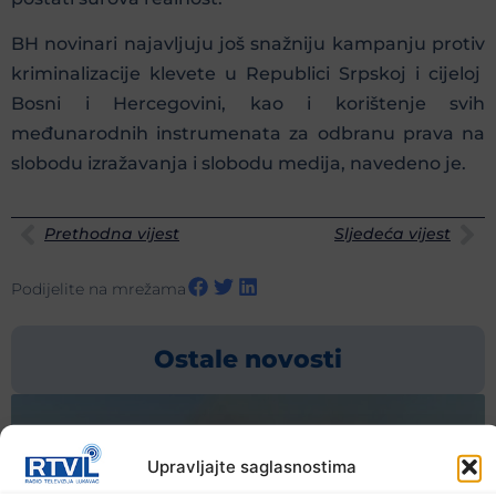
BH novinari najavljuju još snažniju kampanju protiv
kriminalizacije klevete u Republici Srpskoj i cijeloj
Bosni i Hercegovini, kao i korištenje svih
međunarodnih instrumenata za odbranu prava na
slobodu izražavanja i slobodu medija, navedeno je.
Prethodna vijest
Sljedeća vijest
Podijelite na mrežama
Ostale novosti
Upravljajte saglasnostima