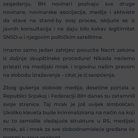
zasjedanju. BH novinari pozivaju sve druge
novinare, novinarske asocijacije, medije i aktiviste
da stave na stand-by ovaj proces, isključe se iz
javnih konsultacija i ne daju bilo kakav legitimitet
SNSD-u i njegovim političkim satelitima.
Imamo samo jedan zahtjev: povucite Nacrt zakona
iz daljnje skupštinske procedure! Nikada nećemo
pristati na medijski mrak i trgovinu našim pravom
na slobodu izražavanja – citat je iz saopćenja.
Zbog gušenja slobode medija, desetine portala u
Republici Srpskoj i Federaciji BiH danas su zatamnili
svoje stranice. Taj mrak je još uvijek simboličan.
Ukoliko kleveta bude kriminalizirana na način na koji
su to zamislile vladajuće strukture u RS, medijski
mrak, ali i mrak za sve slobodnomisleće građane će
postati surova realnost.