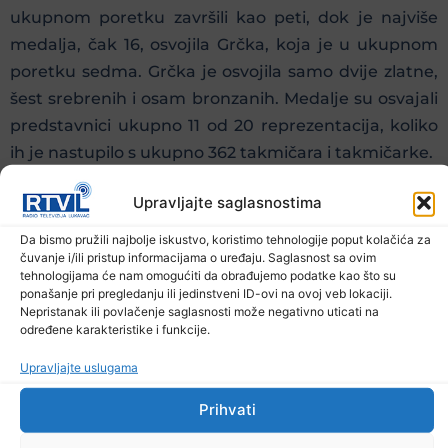
ukupnom poretku završili kao peti, dok je najviše
medalja, čak 16, osvojila Grčka, koja je u ukupnom
poretku sedma. Grčka je osvojila samo dvije zlatne,
šest srebrenih i osam bronzanih. Medalje su osvajali
predstavnici ukupno 11 od 20 reprezentacija, koliko
ih je nastupilo s ukupno 362 takmičara i takmičarke.
Upravljajte saglasnostima
Prethodna vijest
Sljedeća vijest
Da bismo pružili najbolje iskustvo, koristimo tehnologije poput kolačića za
čuvanje i/ili pristup informacijama o uređaju. Saglasnost sa ovim
Podijelite na mrežama
tehnologijama će nam omogućiti da obrađujemo podatke kao što su
ponašanje pri pregledanju ili jedinstveni ID-ovi na ovoj veb lokaciji.
Nepristanak ili povlačenje saglasnosti može negativno uticati na
Ostale novosti
određene karakteristike i funkcije.
Upravljajte uslugama
Prihvati