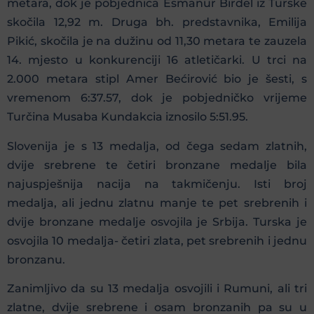
metara, dok je pobjednica Esmanur Birdel iz Turske
skočila 12,92 m. Druga bh. predstavnika, Emilija
Pikić, skočila je na dužinu od 11,30 metara te zauzela
14. mjesto u konkurenciji 16 atletičarki. U trci na
2.000 metara stipl Amer Bećirović bio je šesti, s
vremenom 6:37.57, dok je pobjedničko vrijeme
Turčina Musaba Kundakcia iznosilo 5:51.95.
Slovenija je s 13 medalja, od čega sedam zlatnih,
dvije srebrene te četiri bronzane medalje bila
najuspješnija nacija na takmičenju. Isti broj
medalja, ali jednu zlatnu manje te pet srebrenih i
dvije bronzane medalje osvojila je Srbija. Turska je
osvojila 10 medalja- četiri zlata, pet srebrenih i jednu
bronzanu.
Zanimljivo da su 13 medalja osvojili i Rumuni, ali tri
zlatne, dvije srebrene i osam bronzanih pa su u