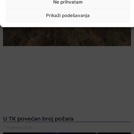
Ne prihvatam
Prikaži podešavanja
U TK povećan broj požara
7. Augusta 2026.