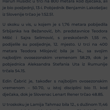
Harun Hušidić u trci na 800 metara kod dječaka, ali
je bio posljednji, 13-i. Pobjednik Benjamin Lakošeljac
iz Slovenije trčao je 1:52.51.
U skoku u vis, u kojem je s 1,76 metara pobijedila
Srbijanka Iva Bežanović, bh. predstavnice Teodora
Mišić i Sajra Selimović, s preskočenih 1,55 m,
podijelile su posljednje, 12. mjesto. U trci na 400
metara Teodora Milojević bila je 14., sa svojim
najboljim ovosezonskim vremenom 58.29, dok je
pobjednica Aleksandra Stefania Uta iz Rumunije
trčala 54.15.
Edin Čabrić je, također s najboljim ovosezonskim
vremenom – 50.70, u istoj disciplini bio 11. kod
dječaka, dok je Slovenac Lenart Rener trčao 48.85.
U troskoku je Lamija Tahmaz bila 12., s dužinom 11,46