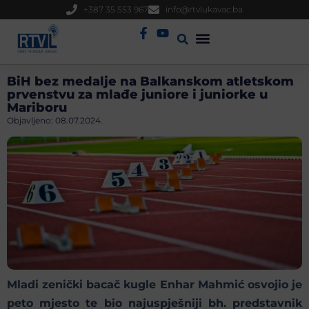
+387 35 553 967
info@rtvlukavac.ba
Radio Uživo
Sjednica Gradskog Vijeća
BiH bez medalje na Balkanskom atletskom
prvenstvu za mlađe juniore i juniorke u
Mariboru
Objavljeno:
08.07.2024.
Mladi zenički bacač kugle Enhar Mahmić osvojio je
peto mjesto te bio najuspješniji bh. predstavnik