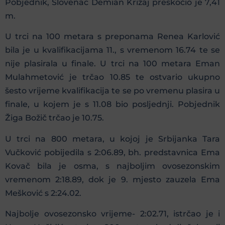
Pobjednik, Slovenac Demian Križaj preskočio je 7,41
m.
U trci na 100 metara s preponama Renea Karlović
bila je u kvalifikacijama 11., s vremenom 16.74 te se
nije plasirala u finale. U trci na 100 metara Eman
Mulahmetović je trčao 10.85 te ostvario ukupno
šesto vrijeme kvalifikacija te se po vremenu plasira u
finale, u kojem je s 11.08 bio posljednji. Pobjednik
Žiga Božič trčao je 10.75.
U trci na 800 metara, u kojoj je Srbijanka Tara
Vučković pobijedila s 2:06.89, bh. predstavnica Ema
Kovač bila je osma, s najboljim ovosezonskim
vremenom 2:18.89, dok je 9. mjesto zauzela Ema
Mešković s 2:24.02.
Najbolje ovosezonsko vrijeme- 2:02.71, istrčao je i