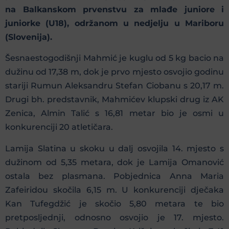
na Balkanskom prvenstvu za mlađe juniore i
juniorke (U18), održanom u nedjelju u Mariboru
(Slovenija).
Šesnaestogodišnji Mahmić je kuglu od 5 kg bacio na
dužinu od 17,38 m, dok je prvo mjesto osvojio godinu
stariji Rumun Aleksandru Stefan Ciobanu s 20,17 m.
Drugi bh. predstavnik, Mahmićev klupski drug iz AK
Zenica, Almin Talić s 16,81 metar bio je osmi u
konkurenciji 20 atletičara.
Lamija Slatina u skoku u dalj osvojila 14. mjesto s
dužinom od 5,35 metara, dok je Lamija Omanović
ostala bez plasmana. Pobjednica Anna Maria
Zafeiridou skočila 6,15 m. U konkurenciji dječaka
Kan Tufegdžić je skočio 5,80 metara te bio
pretposljednji, odnosno osvojio je 17. mjesto.