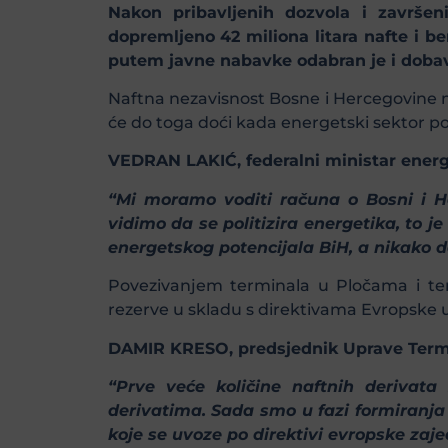
Nakon pribavljenih dozvola i završeni
dopremljeno 42 miliona litara nafte i be
putem javne nabavke odabran je i dobav
Naftna nezavisnost Bosne i Hercegovine mor
će do toga doći kada energetski sektor p
VEDRAN LAKIĆ, federalni ministar energ
“Mi moramo voditi računa o Bosni i He
vidimo da se politizira energetika, to 
energetskog potencijala BiH, a nikako d
Povezivanjem terminala u Pločama i ter
rezerve u skladu s direktivama Evropske u
DAMIR KRESO, predsjednik Uprave Termi
“Prve veće količine naftnih derivata
derivatima. Sada smo u fazi formiranja p
koje se uvoze po direktivi evropske zaje