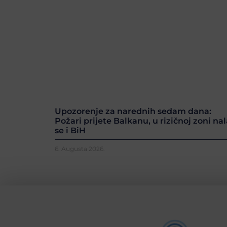
Upozorenje za narednih sedam dana:
Požari prijete Balkanu, u rizičnoj zoni nal
se i BiH
6. Augusta 2026.