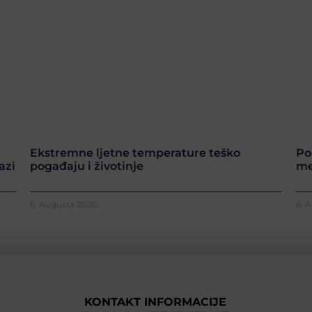
Ekstremne ljetne temperature teško
Po
azi
pogađaju i životinje
me
6. Augusta 2026.
6. 
KONTAKT INFORMACIJE