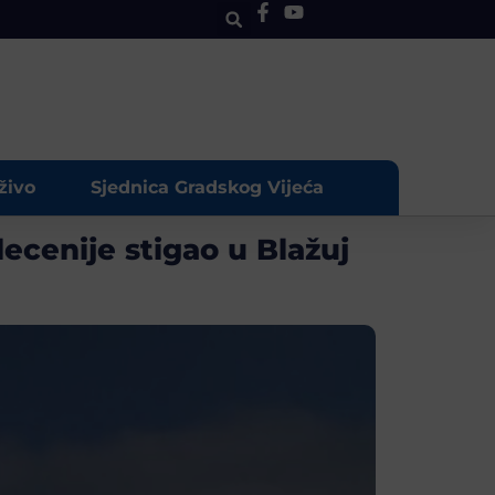
živo
Sjednica Gradskog Vijeća
decenije stigao u Blažuj