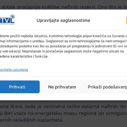
obila značajnije količine naftnih rezervi. Ono što je bi
jevo.
Upravljajte saglasnostima
putnički promet Željeznica FBiH
vim transportom pokazale da su pouzdan i stratešk
bismo pružili najbolje iskustvo, koristimo tehnologije poput kolačića za čuvanje i/
stup informacijama o uređaju. Saglasnost sa ovim tehnologijama će nam omogući
ostvariti su značajni.”
obrađujemo podatke kao što su ponašanje pri pregledanju ili jedinstveni ID-ovi n
j veb lokaciji. Nepristanak ili povlačenje saglasnosti može negativno uticati na
vom smjeru, ali da pravi izazovi tek slijede. Naročit
eđene karakteristike i funkcije.
avljajte uslugama
 profesor na Međunarodnom Burch univerzitetu
 potpisivanje znači jedan korak Bosne i Hercegov
Prihvati
Ne prihvatam
Prikaži podešavan
 Sljedeće što je na redu je ostvariti nezavisnost od r
 interkonekcija.”
ona litara, sada je centralna tačka sistema naftnih ter
oji BiH vraća na energetsku mapu regiona jer omogućav
atnih skladišnih kapaciteta.