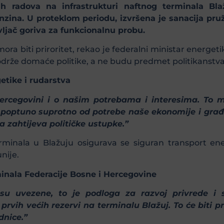
h radova na infrastrukturi naftnog terminala Bla
nzina. U proteklom periodu, izvršena je sanacija pruž
ljač goriva za funkcionalnu probu.
a biti priroritet, rekao je federalni ministar energeti
održe domaće politike, a ne budu predmet politikanstva
etike i rudarstva
rcegovini i o našim potrebama i interesima. To m
je poptuno suprotno od potrebe naše ekonomije i gra
a zahtijeva političke ustupke.”
minala u Blažuju osigurava se siguran transport ene
nije.
nala Federacije Bosne i Hercegovine
 su uvezene, to je podloga za razvoj privrede i s
rvih većih rezervi na terminalu Blažuj. To će biti p
dnice.”