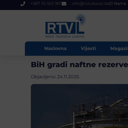
+387 35 553 967
info@rtvlukavac.ba
O Nama
Naslovna
Vijesti
Magazi
BiH gradi naftne rezerve:
Objavljeno:
24.11.2025.