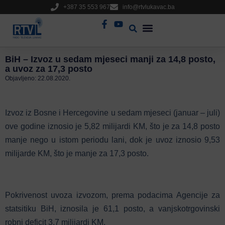
+387 35 553 967
info@rtvlukavac.ba
Radio Uživo
Sjednica Gradskog Vijeća
BiH – Izvoz u sedam mjeseci manji za 14,8 posto,
a uvoz za 17,3 posto
Objavljeno:
22.08.2020.
Izvoz iz Bosne i Hercegovine u sedam mjeseci (januar – juli)
ove godine iznosio je 5,82 milijardi KM, što je za 14,8 posto
manje nego u istom periodu lani, dok je uvoz iznosio 9,53
milijarde KM, što je manje za 17,3 posto.
Pokrivenost uvoza izvozom, prema podacima Agencije za
statsitiku BiH, iznosila je 61,1 posto, a vanjskotrgovinski
robni deficit 3,7 milijardi KM.