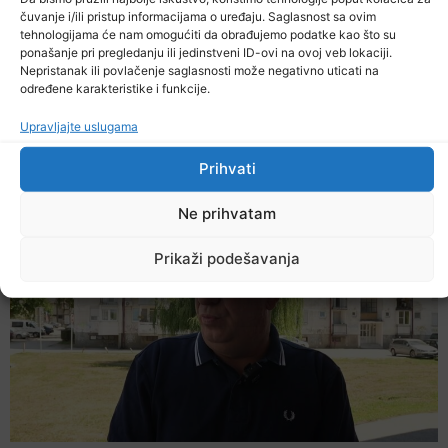
čuvanje i/ili pristup informacijama o uređaju. Saglasnost sa ovim
tehnologijama će nam omogućiti da obrađujemo podatke kao što su
ponašanje pri pregledanju ili jedinstveni ID-ovi na ovoj veb lokaciji.
Nepristanak ili povlačenje saglasnosti može negativno uticati na
određene karakteristike i funkcije.
Upravljajte uslugama
Upozorenje za narednih sedam dana: Požari
prijete Balkanu, u rizičnoj zoni nalazi se i BiH
Prihvati
6. Augusta 2026.
Ne prihvatam
Prikaži podešavanja