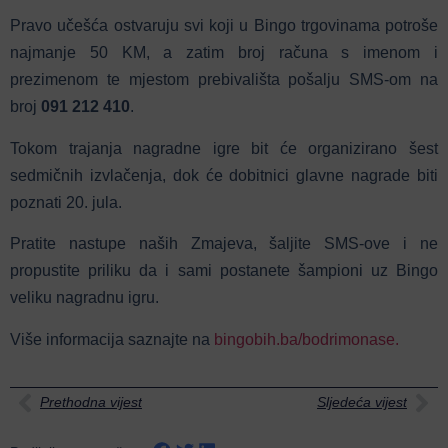
Pravo učešća ostvaruju svi koji u Bingo trgovinama potroše
najmanje 50 KM, a zatim broj računa s imenom i
prezimenom te mjestom prebivališta pošalju SMS-om na
broj
091 212 410
.
Tokom trajanja nagradne igre bit će organizirano šest
sedmičnih izvlačenja, dok će dobitnici glavne nagrade biti
poznati 20. jula.
Pratite nastupe naših Zmajeva, šaljite SMS-ove i ne
propustite priliku da i sami postanete šampioni uz Bingo
veliku nagradnu igru.
Više informacija saznajte na
bingobih.ba/bodrimonase.
Prethodna vijest
Sljedeća vijest