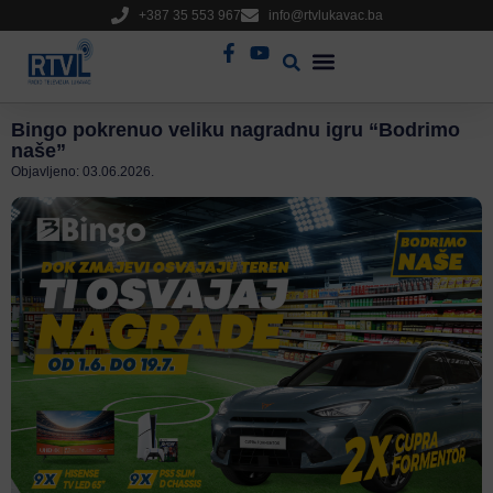
+387 35 553 967
info@rtvlukavac.ba
Radio Uživo
Sjednica Gradskog Vijeća
Bingo pokrenuo veliku nagradnu igru “Bodrimo
naše”
Objavljeno:
03.06.2026.