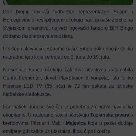
Dok brojni navijači fudbalske reprezentacije Bosne i
Hercegovine s nestrpljenjem očekuju nastup naše zemlje na
Svjetskom prvenstvu, najveći trgovački lanac u BiH Bingo
dodatno rasplamsava atmosferu.
U sklopu aktivacije „Bodrimo naše“ Bingo pokrenuo je veliku
nagradnu igru koja će trajati od 1. juna do 19. jula.
Najsretnije kupce očekuju čak dva atraktivna automobila
Cupra Formentor, devet PlayStation 5 konzola, isto toliko
Hisense LED TV (65 inča) te 72 fan paketa za istinske
fudbalske sladokusce.
Fan paketi donose sve što je potrebno za pravo navijačko
okupljanje. U razigranoj akciji učestvuju
Tuzlanska pivara
s
brendovima Pilsner i Malt i
Majevica
koja u paket dodaje
omiljene grickalice uz utakmice, flips, čips i kokice.