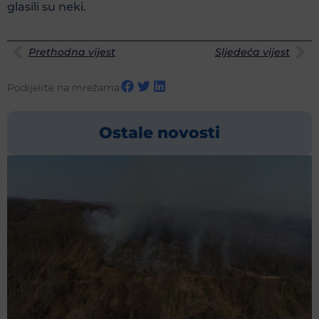
glasili su neki.
Prethodna vijest
Sljedeća vijest
Podijelite na mrežama
Ostale novosti