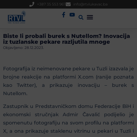
+387 35 553 967
info@rtvlukavac.ba
Radio Uživo
Sjednica Gradskog Vijeća
Biste li probali burek s Nutellom? Inovacija
iz tuzlanske pekare razljutila mnoge
Objavljeno:
28.12.2023.
Fotografija iz neimenovane pekare u Tuzli izazvala je
brojne reakcije na platformi X.com (ranije poznata
kao Twitter), a prikazuje inovaciju – burek s
Nutellom.
Zastupnik u Predstavničkom domu Federacije BiH i
ekonomski stručnjak Admir Čavalić podijelio je
spomenutu fotografiju na svom profilu na platformi
X, a ona prikazuje staklenu vitrinu u pekari u Tuzli i