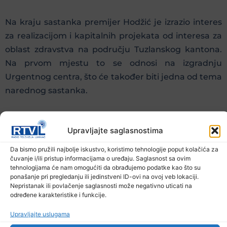
Na kraju sastanka premijer Hodžić je izrazio interes
za realizacijom i kapitalnih projekata od interesa za
oblast zdravstva na području Tuzlanskog kantona.
Na prvom mjestu to se odnosi na izgradnju
Urgentnog centra, što će također biti jedna od tema
narednog sastanka.
Upravljajte saglasnostima
Da bismo pružili najbolje iskustvo, koristimo tehnologije poput kolačića za
čuvanje i/ili pristup informacijama o uređaju. Saglasnost sa ovim
Prethodna vijest
Sljedeća vijest
tehnologijama će nam omogućiti da obrađujemo podatke kao što su
ponašanje pri pregledanju ili jedinstveni ID-ovi na ovoj veb lokaciji.
Nepristanak ili povlačenje saglasnosti može negativno uticati na
Podijelite na mrežama
određene karakteristike i funkcije.
Upravljajte uslugama
Ostale novosti