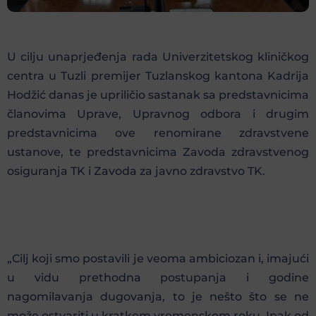
U cilju unaprjeđenja rada Univerzitetskog kliničkog
centra u Tuzli premijer Tuzlanskog kantona Kadrija
Hodžić danas je upriličio sastanak sa predstavnicima
članovima Uprave, Upravnog odbora i drugim
predstavnicima ove renomirane zdravstvene
ustanove, te predstavnicima Zavoda zdravstvenog
osiguranja TK i Zavoda za javno zdravstvo TK.
„Cilj koji smo postavili je veoma ambiciozan i, imajući
u vidu prethodna postupanja i godine
nagomilavanja dugovanja, to je nešto što se ne
može ostvariti u kratkom vremenskom roku. Ipak od