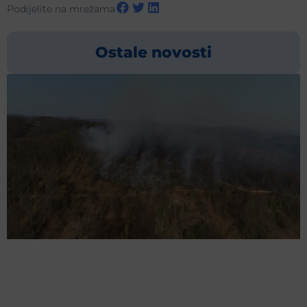
Podijelite na mrežama
Ostale novosti