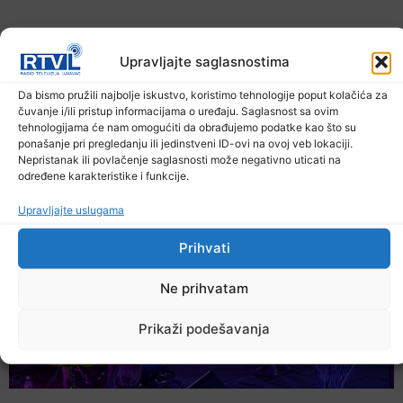
Upravljajte saglasnostima
Da bismo pružili najbolje iskustvo, koristimo tehnologije poput kolačića za
čuvanje i/ili pristup informacijama o uređaju. Saglasnost sa ovim
tehnologijama će nam omogućiti da obrađujemo podatke kao što su
U TK povećan broj požara
ponašanje pri pregledanju ili jedinstveni ID-ovi na ovoj veb lokaciji.
7. Augusta 2026.
Nepristanak ili povlačenje saglasnosti može negativno uticati na
određene karakteristike i funkcije.
Upravljajte uslugama
Prihvati
Ne prihvatam
Prikaži podešavanja