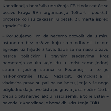
Koordinacija boračkih udruženja FBiH odazvat će se
pozivu Kruga 99 i organizacije ReStart i podržati
proteste koji su zakazani u petak, 31. marta ispred
zgrade OHR-a.
– Poručujemo i mi da nećemo dozvoliti da u miru
ostanemo bez države koju smo odbranili tokom
agresije uz hiljade žrtava. Sada se na našu državu
nasrće političkim i pravnim sredstvima, kroz
nametanja odluka koje idu u korist samo jednoj
strani i jednoj stranci u Federaciji, a to je
najkonkretnije HDZ. Nažalost, demokratija i
vladavina prava su pali na na ispitu, jer je više nego
očigledno da je ovo čisto poigravanje sa nečim što bi
trebalo biti najveći akt u našoj zemlji, a to je Ustav –
navode iz Koordinacije boračkih udruženja FBiH.