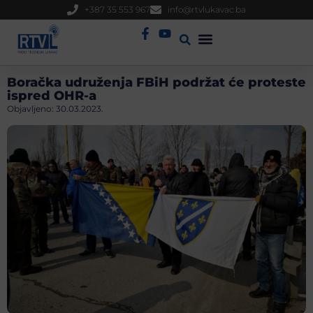
+387 35 553 967
info@rtvlukavac.ba
Radio Uživo
Sjednica Gradskog Vijeća
Boračka udruženja FBiH podržat će proteste
ispred OHR-a
Objavljeno:
30.03.2023.