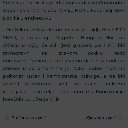
Smatraju da visoki predstavnik i dio međunarodne
zajednice direktno podržavaju HDZ u Federaciji BiH i
Dodika u entitetu RS.
– Ne želimo državu kojom će vladati isključivo HDZ i
SNSD, a preko njih Zagreb i Beograd. Hoćemo
državu u kojoj će svi njeni građani, pa i mi, biti
ravnopravni na svakom pedlju naše
domovine. Tražimo i zahtijevamo da se sve odluke
donose u parlamentima jer tako jedino možemo
poštovati ustav i demokratske principe, a ne biti
stvarni protektorat koji će stalno nekome
ispunjavati neke želje – saopćeno je iz Koordinacije
boračkih udruženja FBiH.
Prethodna vijest
Sljedeća vijest