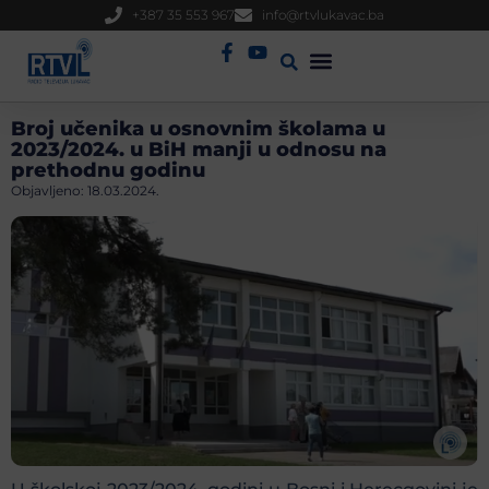
+387 35 553 967
info@rtvlukavac.ba
Radio Uživo
Sjednica Gradskog Vijeća
Broj učenika u osnovnim školama u
2023/2024. u BiH manji u odnosu na
prethodnu godinu
Objavljeno:
18.03.2024.