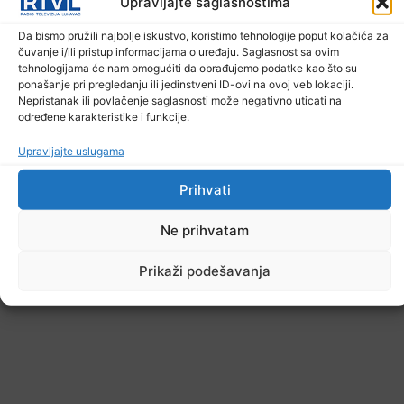
Upravljajte saglasnostima
U TK povećan broj požara
Da bismo pružili najbolje iskustvo, koristimo tehnologije poput kolačića za
7. Augusta 2026.
čuvanje i/ili pristup informacijama o uređaju. Saglasnost sa ovim
tehnologijama će nam omogućiti da obrađujemo podatke kao što su
ponašanje pri pregledanju ili jedinstveni ID-ovi na ovoj veb lokaciji.
Nepristanak ili povlačenje saglasnosti može negativno uticati na
određene karakteristike i funkcije.
Upravljajte uslugama
Prihvati
Ne prihvatam
Prikaži podešavanja