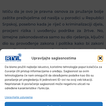
Ističu da je ovo je pravna osnova za pružanje bolje
zaštite preživjelima od nasilja u porodici u Republici
Srpskoj, posebno kada je riječ o kriminalizaciji djela,
procjeni rizika i uvođenju podrške za žrtve. No,
izmejne zakonodavstva samo su dio rješenja, ključni
dio su provođenje zakona i politika kako bi zakoni
ispunili svrhu i osigurali zaštitu i sigurnost za
preživjele.
Upravljajte saglasnostima
Da bismo pružili najbolje iskustvo, koristimo tehnologije poput kolačića za
Prethodna vijest
Sljedeća vijest
čuvanje i/ili pristup informacijama o uređaju. Saglasnost sa ovim
tehnologijama će nam omogućiti da obrađujemo podatke kao što su
ponašanje pri pregledanju ili jedinstveni ID-ovi na ovoj veb lokaciji.
Podijelite na mrežama
Nepristanak ili povlačenje saglasnosti može negativno uticati na
određene karakteristike i funkcije.
Ostale novosti
Upravljajte uslugama