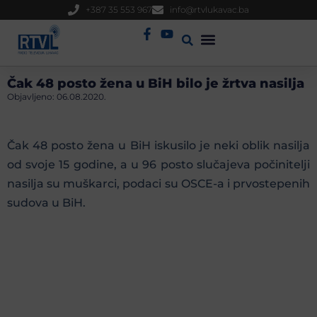
+387 35 553 967
info@rtvlukavac.ba
Radio Uživo
Sjednica Gradskog Vijeća
Čak 48 posto žena u BiH bilo je žrtva nasilja
Objavljeno:
06.08.2020.
Čak 48 posto žena u BiH iskusilo je neki oblik nasilja
od svoje 15 godine, a u 96 posto slučajeva počinitelji
nasilja su muškarci, podaci su OSCE-a i prvostepenih
sudova u BiH.