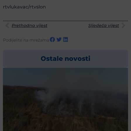
rtvlukavac/rtvslon
Prethodna vijest
Sljedeća vijest
Podijelite na mrežama
Ostale novosti