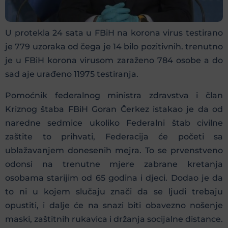
U protekla 24 sata u FBiH na korona virus testirano
je 779 uzoraka od čega je 14 bilo pozitivnih. trenutno
je u FBiH korona virusom zaraženo 784 osobe a do
sad aje urađeno 11975 testiranja.
Pomoćnik federalnog ministra zdravstva i član
Kriznog štaba FBiH Goran Čerkez istakao je da od
naredne sedmice ukoliko Federalni štab civilne
zaštite to prihvati, Federacija će početi sa
ublažavanjem donesenih mejra. To se prvenstveno
odonsi na trenutne mjere zabrane kretanja
osobama starijim od 65 godina i djeci. Dodao je da
to ni u kojem slučaju znači da se ljudi trebaju
opustiti, i dalje će na snazi biti obavezno nošenje
maski, zaštitnih rukavica i držanja socijalne distance.