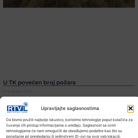
U TK povećan broj požara
7. Augusta 2026.
Upravljajte saglasnostima
Da bismo pružili najbolje iskustvo, koristimo tehnologije poput kolačića za
čuvanje i/ili pristup informacijama o uređaju. Saglasnost sa ovim
tehnologijama će nam omogućiti da obrađujemo podatke kao što su
ponašanje pri pregledanju ili jedinstveni ID-ovi na ovoj veb lokaciji.