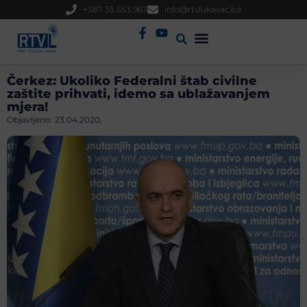
+387 35 553 967
info@rtvlukavac.ba
Radio Uživo
Sjednica Gradskog Vijeća
Čerkez: Ukoliko Federalni štab civilne
zaštite prihvati, idemo sa ublažavanjem
mjera!
Objavljeno:
23.04.2020.