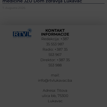
medicine JZU Dom zdravlja Lukavac
7. Augusta 2026.
KONTAKT
INFORMACIJE
Redakcija: +387
35 553 987
Radio: +387 35
553 967
Direktor: +387 35
553 988
mail:
info@rtvlukavac.ba
Adresa: Titova
ulica bb, 75300
Lukavac