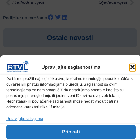
Prethodna vijest
Sljedeća vijest
Podijelite na mrežama
Ostale novosti
Upravljajte saglasnostima
Da bismo pružili najbolje iskustvo, koristimo tehnologije poput kolačića za
čuvanje i/ili pristup informacijama o uređaju. Saglasnost sa ovim
tehnologijama će nam omogućiti da obrađujemo podatke kao što su
ponašanje pri pregledanju ili jedinstveni ID-ovi na ovoj veb lokaciji.
Nepristanak ili povlačenje saglasnosti može negativno uticati na
određene karakteristike i funkcije.
Upravljajte uslugama
Upozorenje za narednih sedam dana: Požari
prijete Balkanu, u rizičnoj zoni nalazi se i BiH
Prihvati
6. Augusta 2026.