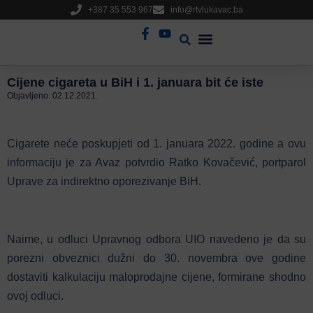
+387 35 553 967
info@rtvlukavac.ba
Radio Uživo
Sjednica Gradskog Vijeća
Cijene cigareta u BiH i 1. januara bit će iste
Objavljeno:
02.12.2021.
Cigarete neće poskupjeti od 1. januara 2022. godine a ovu
informaciju je za Avaz potvrdio Ratko Kovačević, portparol
Uprave za indirektno oporezivanje BiH.
Naime, u odluci Upravnog odbora UIO navedeno je da su
porezni obveznici dužni do 30. novembra ove godine
dostaviti kalkulaciju maloprodajne cijene, formirane shodno
ovoj odluci.