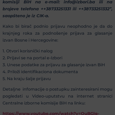
komisiji BiH na e-mail: info@izbori.ba ili na
brojeve telefona ++38733251331 ili ++38733251332”,
saopšteno je iz CIK-a.
Kako bi birač podnio prijavu neophodno je da do
krajnjeg roka za podnošenje prijava za glasanje
izvan Bosne i Hercegovine:
1. Otvori korisnički nalog
2. Prijavi se na portal e-Izbori
3. Unese podatke za prijavu za glasanje izvan BiH
4. Priloži identifikaciona dokumenta
5. Na kraju šalje prijavu
Detaljne infomacije o postupku zainteresirani mogu
pogledati u Video-uputstvu na internet stranici
Centralne izborne komisije BiH na linku:
https://www.youtube.com/watch?v=OuBGlg-