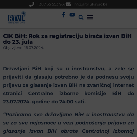
+387 35 553 967
info@rtvlukavac.ba
Radio Uživo
Sjednica Gradskog Vijeća
CIK BiH: Rok za registraciju birača izvan BiH
do 23. jula
Objavljeno:
16.07.2024.
Državljani BiH koji su u inostranstvu, a žele se
prijaviti da glasaju potrebno je da podnesu svoju
prijavu za glasanje izvan BiH na zvaničnoj internet
stranici Centralne izborne komisije BiH do
23.07.2024. godine do 24:00 sati.
“Pozivamo sve državljane BiH u inostranstvu da
se za sve nejasnoće u vezi podnošenja prijava za
glasanje izvan BiH obrate Centralnoj izbornoj