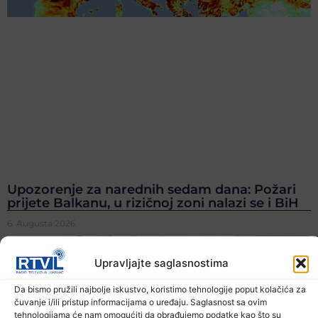
Upozorenje za narednih sedam dana: Požari
prijete Balkanu, u rizičnoj zoni nalazi se i BiH
6. Augusta 2026.
Upravljajte saglasnostima
Da bismo pružili najbolje iskustvo, koristimo tehnologije poput kolačića za
čuvanje i/ili pristup informacijama o uređaju. Saglasnost sa ovim
tehnologijama će nam omogućiti da obrađujemo podatke kao što su