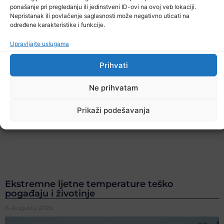
ponašanje pri pregledanju ili jedinstveni ID-ovi na ovoj veb lokaciji.
Nepristanak ili povlačenje saglasnosti može negativno uticati na
određene karakteristike i funkcije.
Upravljajte uslugama
Prihvati
Ne prihvatam
Prikaži podešavanja
Ekstremne ljetne temperature teško
pogađaju i životinje
6. Augusta 2026.