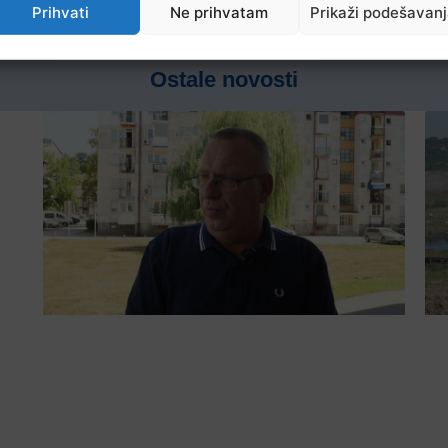
Prihvati
Ne prihvatam
Prikaži podešavan
Ostale novosti