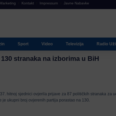
Marketing
Kontakt
Impressum
Javne Nabavke
in
Sport
Video
Televizija
Radio Už
 130 stranaka na izborima u BiH
37. hitnoj sjednici ovjerila prijave za 87 političkih stranaka z
je ukupni broj ovjerenih partija porastao na 130.