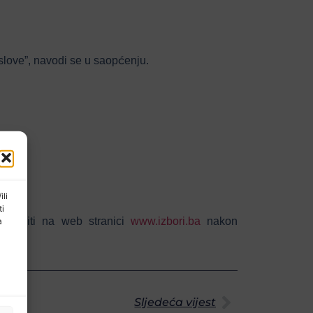
slove”, navodi se u saopćenju.
ili
ti
objaviti na web stranici
www.izbori.ba
nakon
a
Sljedeća vijest