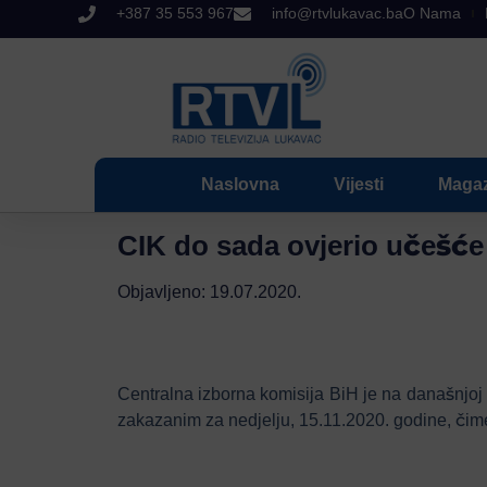
+387 35 553 967
info@rtvlukavac.ba
O Nama
Naslovna
Vijesti
Magaz
CIK do sada ovjerio učešće
Objavljeno:
19.07.2020.
Centralna izborna komisija BiH je na današnjoj 
zakazanim za nedjelju, 15.11.2020. godine, čime 