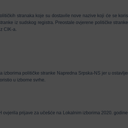
itičkih stranaka koje su dostavile nove nazive koji će se korist
stranke iz sudskog registra. Preostale ovjerene političke stranke 
iz CIK-a.
a izborima političke stranke Napredna Srpska-NS jer u ostavlje
oristio u izborne svrhe.
 ovjerila prijave za učešće na Lokalnim izborima 2020. godine 