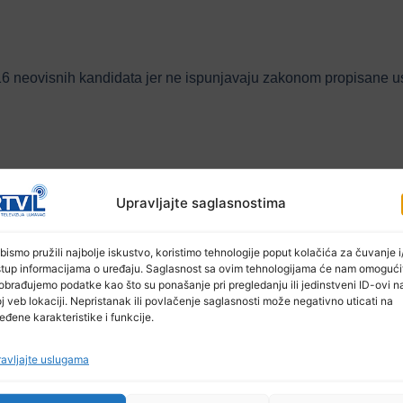
16 neovisnih kandidata jer ne ispunjavaju zakonom propisane u
stranke, mada će konačni spisak partija bit će poznat naknadno.
Upravljajte saglasnostima
bismo pružili najbolje iskustvo, koristimo tehnologije poput kolačića za čuvanje i/
stup informacijama o uređaju. Saglasnost sa ovim tehnologijama će nam omogući
po izbornim jedinicama Centralna izborna komisija BiH će 
obrađujemo podatke kao što su ponašanje pri pregledanju ili jedinstveni ID-ovi n
j veb lokaciji. Nepristanak ili povlačenje saglasnosti može negativno uticati na
eđene karakteristike i funkcije.
avljajte uslugama