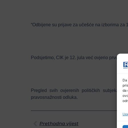
“Odbijene su prijave za učešće na izborima za 
Podsjetimo, CIK je 12. jula već ovjerio prve 43 
Da 
pri
Pregled svih ovjerenih političkih subjekata 
da 
ovo
pravosnažnosti odluka.
odr
Upr
Prethodna vijest