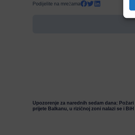
Podijelite na mrežama
Upozorenje za narednih sedam dana: Požari
prijete Balkanu, u rizičnoj zoni nalazi se i BiH