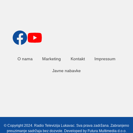
O nama
Marketing
Kontakt
Impressum
Javne nabavke
© Copyright 2024. Radio Televizija Lukavac. Sva prava zadržana. Zabranjeno
preuzimanje sadržaja bez dozvole. Developed by
Futura Multimedia d.o.o.