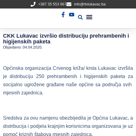
+387 35 553 967
info@rtvlukavac.ba
Radio Uživo
Sjednica Gradskog Vijeća
CKK Lukavac izvršio distribuciju prehrambenih i
higijenskih paketa
Objavljeno:
04.04.2020.
Općinska organizacija Crvenog križa/ krsta Lukavac izvršila
je distribuciju 250 prehrambenih i higijenskih paketa za
socijalno ugrožene građane naše općine sa područja svih
mjesnih zajednica.
Sredstva za ovu namjenu obezbijedila je Općina Lukavac, a
distribucija i podjela krajnjim korisnicima organizovana je uz
pomoć kriznih štabova mjesnih zajednica.