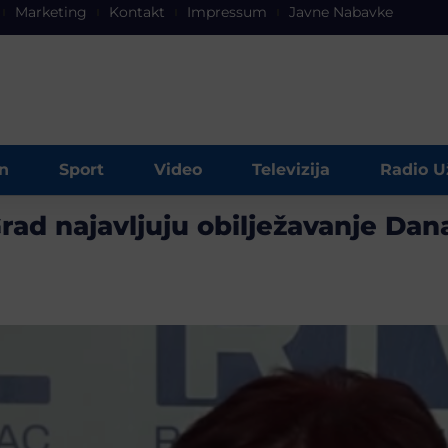
Marketing
Kontakt
Impressum
Javne Nabavke
n
Sport
Video
Televizija
Radio U
ad najavljuju obilježavanje Dan