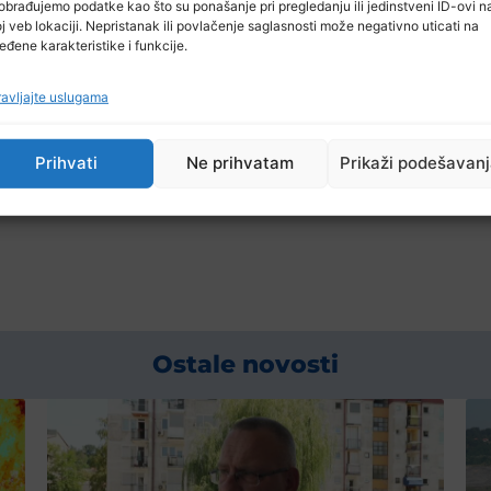
obrađujemo podatke kao što su ponašanje pri pregledanju ili jedinstveni ID-ovi n
j veb lokaciji. Nepristanak ili povlačenje saglasnosti može negativno uticati na
eđene karakteristike i funkcije.
avljajte uslugama
Prihvati
Ne prihvatam
Prikaži podešavan
Ostale novosti