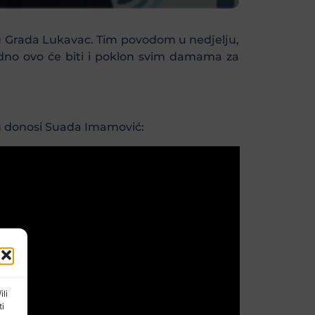
ju Grada Lukavac. Tim povodom u nedjelju,
edno ovo će biti i poklon svim damama za
u donosi Suada Imamović:
ili
ti