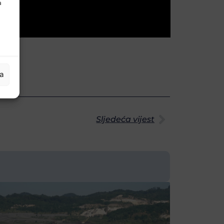
a
ja
Sljedeća vijest