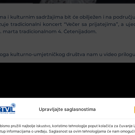
 i kulturnim sadržajima bit će obilježen i na područ
je tradicionalni koncert “Večer sa prijatejima”, a uj
i 5. marta tradicionalnom 4. Ćetenijadom.
ovoga kulturno-umjetničkog društva nam u video prilog
Upravljajte saglasnostima
bismo pružili najbolje iskustvo, koristimo tehnologije poput kolačića za čuvanje i/
stup informacijama o uređaju. Saglasnost sa ovim tehnologijama će nam omogući