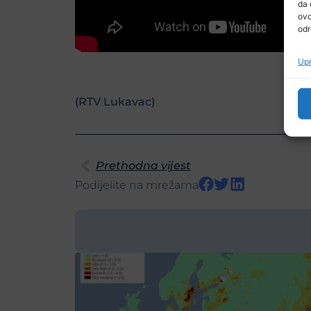
da 
ovo
odr
Upr
(RTV Lukavac)
Prethodna vijest
Podijelite na mrežama