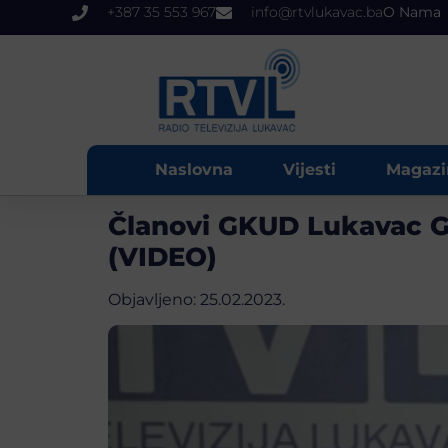
+387 35 553 967
info@rtvlukavac.ba
O Nama
Naslovna
Vijesti
Magazi
Članovi GKUD Lukavac Gr
(VIDEO)
Objavljeno:
25.02.2023.