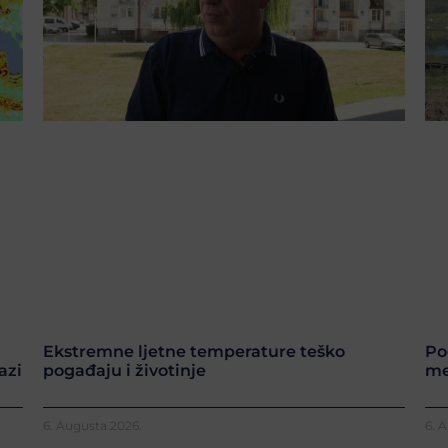
Ekstremne ljetne temperature teško
Po
azi
pogađaju i životinje
me
6. Augusta 2026.
6. 