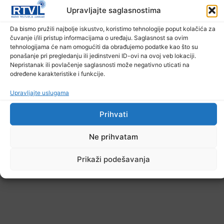
Upravljajte saglasnostima
U TK povećan broj požara
Da bismo pružili najbolje iskustvo, koristimo tehnologije poput kolačića za
čuvanje i/ili pristup informacijama o uređaju. Saglasnost sa ovim
7. Augusta 2026.
tehnologijama će nam omogućiti da obrađujemo podatke kao što su
ponašanje pri pregledanju ili jedinstveni ID-ovi na ovoj veb lokaciji.
Nepristanak ili povlačenje saglasnosti može negativno uticati na
određene karakteristike i funkcije.
Upravljajte uslugama
Prihvati
Ne prihvatam
Prikaži podešavanja