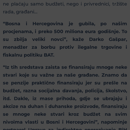
ne plaćaju samo budžeti, nego i privrednici, tržište
rada, građani…
“Bosna i Hercegovina je gubila, po našim
procjenama, i preko 500 miliona eura godišnje. To
su zbilja veliki novci”, kaže Darko Gašpar,
menadžer za borbu protiv ilegalne trgovine i
fiskalnu politiku BAT.
“Iz tih sredstava zaista se finansiraju mnoge neke
stvari koje su važne za naše građane. Znamo da
se penzije praktično finansiraju jer su prešle na
budžet, razna socijalna davanja, policija, školstvo,
itd. Dakle, iz mase prihoda, gdje se ubrajaju i
akcize na duhan i duhanske proizvode, finansiraju
se mnoge neke stvari kroz budžet na svim
nivoima vlasti u Bosni i Hercegovini”, napominje
portparol Uprave za indirektno oporezivanje BiH