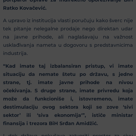
Ratko Kovačević.
A upravo iz institucija vlasti poručuju kako šverc nije
tek pitanje nelegalne prodaje nego direktan udar
na javne prihode, ali naglašavaju na važnost
usklađivanja nameta u dogovoru s predstavnicima
industrija.
“Kad imate taj izbalansiran pristup, vi imate
situaciju da nemate štetu po državu, s jedne
strane, tj. imate javne prihode na nivou
očekivanja. S druge strane, imate privredu koja
može da funkcioniše i, istovremeno, imate
destimulaciju ovog sektora koji se zove ‘sivi
sektor’ ili ‘siva ekonomija'”, ističe ministar
finansija i trezora BiH Srđan Amidžić.
I dok država pokušava zatvoriti prostor za sivu