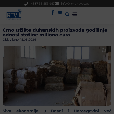
+387 35 553 967
info@rtvlukavac.ba
Radio Uživo
Sjednica Gradskog Vijeća
Crno tržište duhanskih proizvoda godišnje
odnosi stotine miliona eura
Objavljeno:
15.05.2026.
Siva ekonomija u Bosni i Hercegovini već