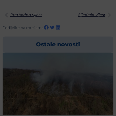
Prethodna vijest
Sljedeća vijest
Podijelite na mrežama
Ostale novosti