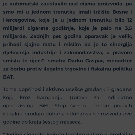
je automatski zaustavilo rast cijena proizvoda, pa
smo mi u jednom trenutku imali tržište Bosne i
Hercegovine, koje je u jednom trenutku bilo 12
milijardi cigareta godišnje, koje je palo na 3,5
milijarde. Zadnjih pet godina oporavak je velik,
prihodi sjajno rastu i mislim da je to sinergija
djelovanja industrije i zakonodavstva, u pravom
smislu te riječi”, smatra Darko Gašpar, menadžer
za borbu protiv ilegalne trgovine i fiskalnu politiku
BAT.
Tome doprinosi i aktivno učešće građanki i građana
koji, kroz kampanju Uprave za indirektno
oporezivanje BiH “Stop švercu”, mogu prijaviti
ilegalnu prodaju duhana i duhanskih prozivoda ove
godine do kraja šestog mjeseca.
“Jedine cigarete koje se legalno nalaze u prodaji u