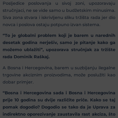
Posljedice poslovanja u sivoj zoni, upozoravaju
stručnjaci, ne se vide samo u budžetskim minusima.
Siva zona stvara i iskrivljenu sliku tržišta rada jer dio
novca i poslova ostaju potpuno izvan sistema.
“Тo je globalni problem koji je barem u narednih
desetak godina nerješiv, samo je pitanje kako ga
možemo ublažiti”, upozorava stručnjak za tržište
rada Dominik Raškaj.
A Bosna i Hercegovina, barem u suzbijanju ilegalne
trgovine akciznim proizvodima, može poslužiti kao
dobar primjer.
“Bosna i Hercegovina sada i Bosna i Hercegovina
prije 10 godina su dvije različite priče. Kako se taj
pomak dogodio? Dogodio se tako da je Uprava za
indirektno oporezivanje zaustavila rast akciza, što