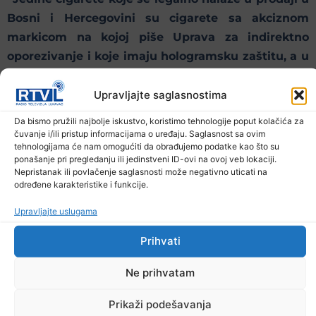
Bosni i Hercegovini su cigarete sa akciznom
markicom na kojoj piše Uprava za indirektno
oporezivanje i koje imaju hologramsku zaštitu, a u
slučaju ako građani primjete da im neko ponudi
cigarete koje nemaju akciznu markicu ili imaju
Upravljajte saglasnostima
akciznu markicu druge zemlje, to je nelegalno na
Da bismo pružili najbolje iskustvo, koristimo tehnologije poput kolačića za
tržištu Bosne i Hercegovine”, napominje portparol
čuvanje i/ili pristup informacijama o uređaju. Saglasnost sa ovim
tehnologijama će nam omogućiti da obrađujemo podatke kao što su
Uprave za indirektno oporezivanje BiH Ratko
ponašanje pri pregledanju ili jedinstveni ID-ovi na ovoj veb lokaciji.
Kovačević.
Nepristanak ili povlačenje saglasnosti može negativno uticati na
određene karakteristike i funkcije.
U regionu koji i dalje pokušava sustići evropske
Upravljajte uslugama
standarde – borba protiv sive ekonomije postaje
mnogo više od fiskalne teme. Svaka ilegalna paklica
Prihvati
znači manje novca za budžete, zdravstvo i javne
Ne prihvatam
usluge. A svaka zatvorena ruta šverca najvažniji je
korak u zaštiti legalnog tržišta.
Prikaži podešavanja