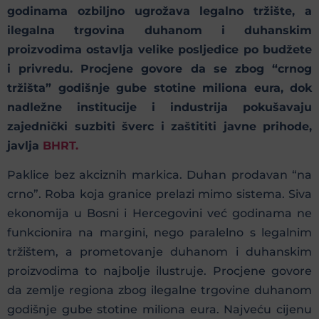
godinama ozbiljno ugrožava legalno tržište, a
ilegalna trgovina duhanom i duhanskim
proizvodima ostavlja velike posljedice po budžete
i privredu. Procjene govore da se zbog “crnog
tržišta” godišnje gube stotine miliona eura, dok
nadležne institucije i industrija pokušavaju
zajednički suzbiti šverc i zaštititi javne prihode,
javlja
BHRT.
Paklice bez akciznih markica. Duhan prodavan “na
crno”. Roba koja granice prelazi mimo sistеma. Siva
ekonomija u Bosni i Hercegovini već godinama ne
funkcionira na margini, nego paralelno s legalnim
tržištem, а prometovanje duhanom i duhanskim
proizvodima to najbolje ilustruje. Procjene govore
da zemlje regiona zbog ilegalne trgovine duhanom
godišnje gube stotine miliona eura. Najveću cijenu