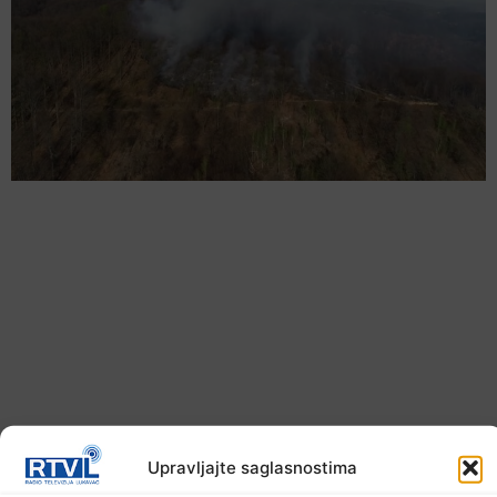
U TK povećan broj požara
Upravljajte saglasnostima
7. Augusta 2026.