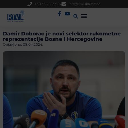
+387 35 553 967
info@rtvlukavac.ba
Radio Uživo
Sjednica Gradskog Vijeća
Damir Doborac je novi selektor rukometne
reprezentacije Bosne i Hercegovine
Objavljeno:
08.04.2024.