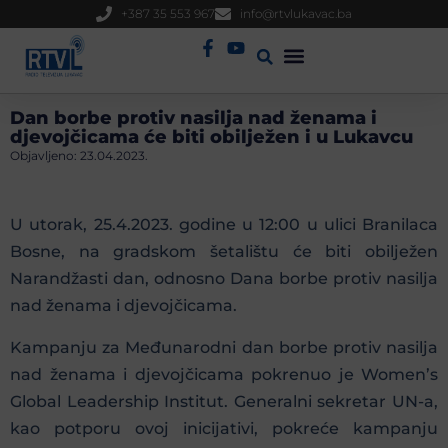
+387 35 553 967
info@rtvlukavac.ba
Radio Uživo
Sjednica Gradskog Vijeća
Dan borbe protiv nasilja nad ženama i
djevojčicama će biti obilježen i u Lukavcu
Objavljeno:
23.04.2023.
U utorak, 25.4.2023. godine u 12:00 u ulici Branilaca
Bosne, na gradskom šetalištu će biti obilježen
Narandžasti dan, odnosno Dana borbe protiv nasilja
nad ženama i djevojčicama.
Kampanju za Međunarodni dan borbe protiv nasilja
nad ženama i djevojčicama pokrenuo je Women’s
Global Leadership Institut. Generalni sekretar UN-a,
kao potporu ovoj inicijativi, pokreće kampanju