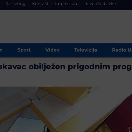
Marketing
Kontakt
Impressum
Javne Nabavke
n
Sport
Video
Televizija
Radio U
Lukavac obilježen prigodnim pr