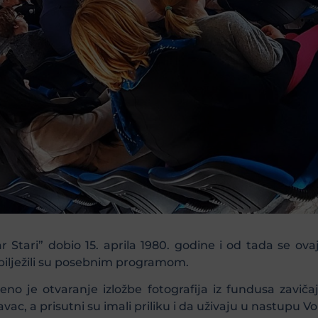
Stari” dobio 15. aprila 1980. godine i od tada se ov
bilježili su posebnim programom.
čeno je otvaranje izložbe fotografija iz fundusa zavičaj
c, a prisutni su imali priliku i da uživaju u nastupu