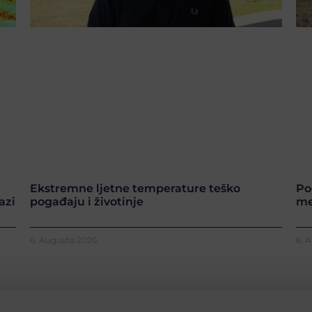
Ekstremne ljetne temperature teško
Po
azi
pogađaju i životinje
me
6. Augusta 2026.
6. 