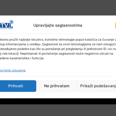
Upravljajte saglasnostima
bismo pružili najbolje iskustvo, koristimo tehnologije poput kolačića za čuvanje i/
stup informacijama o uređaju. Saglasnost sa ovim tehnologijama će nam omogući
obrađujemo podatke kao što su ponašanje pri pregledanju ili jedinstveni ID-ovi n
j veb lokaciji. Nepristanak ili povlačenje saglasnosti može negativno uticati na
eđene karakteristike i funkcije.
avljajte uslugama
Prihvati
Ne prihvatam
Prikaži podešavan