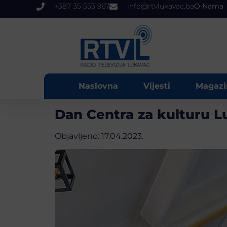
+387 35 553 967
info@rtvlukavac.ba
O Nama
Naslovna
Vijesti
Magazi
Dan Centra za kulturu 
Objavljeno:
17.04.2023.