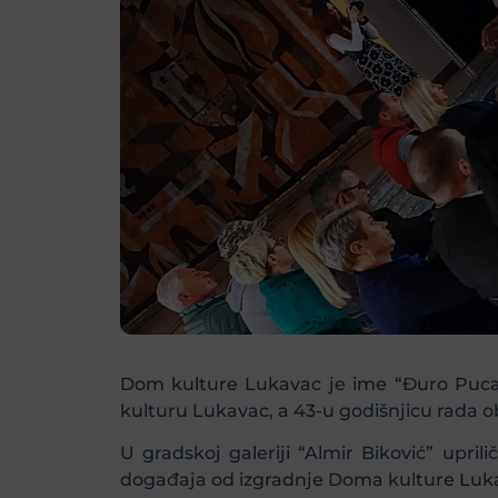
Dom kulture Lukavac je ime “Đuro Pucar 
kulturu Lukavac, a 43-u godišnjicu rada o
U gradskoj galeriji “Almir Biković” uprili
događaja od izgradnje Doma kulture Lukava