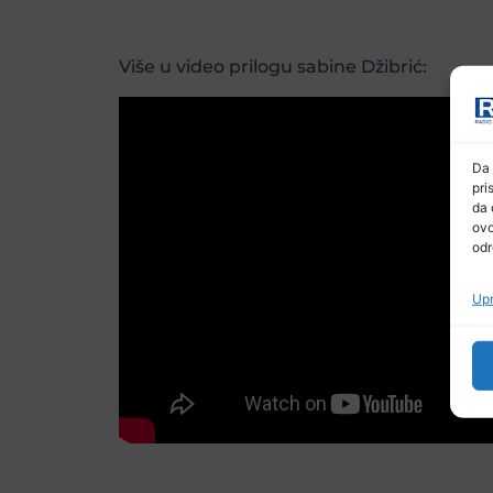
Više u video prilogu sabine Džibrić:
Da 
pri
da 
ovo
odr
Upr