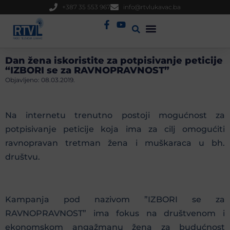
+387 35 553 967
info@rtvlukavac.ba
Radio Uživo
Sjednica Gradskog Vijeća
Dan žena iskoristite za potpisivanje peticije
“IZBORI se za RAVNOPRAVNOST”
Objavljeno:
08.03.2019.
Na internetu trenutno postoji mogućnost za
potpisivanje peticije koja ima za cilj omogućiti
ravnopravan tretman žena i muškaraca u bh.
društvu.
Kampanja pod nazivom ”IZBORI se za
RAVNOPRAVNOST” ima fokus na društvenom i
ekonomskom angažmanu žena za budućnost