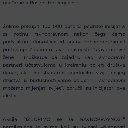
građanima Bosne i Hercegovine.
Želimo prikupiti 100 000 potpisa podrške inicijativi
za rodnu ravnopravnost nakon čega ćemo
podstaknuti donosioce odluka na implementiranje i
poštivanje Zakona o ravnopravnosti. Pozivamo sve
žene i muškarce da zajedno kao ravnopravni
partneri učestvujemo u kreiranju boljeg društva
danas, ali i da stvaramo zajedničku viziju boljeg
društva u budućnosti.Samo odlučni i ravnopravni
možemo mijenjati svijet”, poručili su inicijatori ove
akcije.
Akcija ”IZBORIMO se za RAVNOPRAVNOST”
namijenjena je svima koji su svjesni vrijednosti