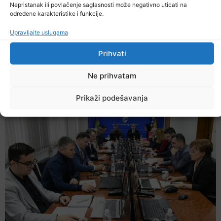
Nepristanak ili povlačenje saglasnosti može negativno uticati na
određene karakteristike i funkcije.
Upravljajte uslugama
Prihvati
Danas počela isplata uvećanih penzija
Ne prihvatam
5. Augusta 2026.
Prikaži podešavanja