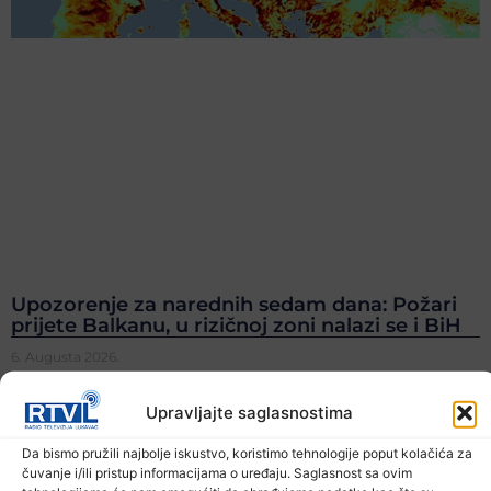
Upozorenje za narednih sedam dana: Požari
prijete Balkanu, u rizičnoj zoni nalazi se i BiH
6. Augusta 2026.
Upravljajte saglasnostima
Da bismo pružili najbolje iskustvo, koristimo tehnologije poput kolačića za
čuvanje i/ili pristup informacijama o uređaju. Saglasnost sa ovim