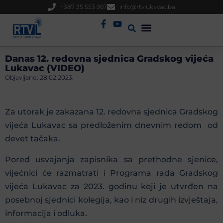
+387 35 553 967
info@rtvlukavac.ba
Radio Uživo
Sjednica Gradskog Vijeća
Danas 12. redovna sjednica Gradskog vijeća
Lukavac (VIDEO)
Objavljeno:
28.02.2023.
Za utorak je zakazana 12. redovna sjednica Gradskog
vijeća Lukavac sa predloženim dnevnim redom od
devet tačaka.
Pored usvajanja zapisnika sa prethodne sjenice,
vijećnici će razmatrati i Programa rada Gradskog
vijeća Lukavac za 2023. godinu koji je utvrđen na
posebnoj sjednici kolegija, kao i niz drugih izvještaja,
informacija i odluka.