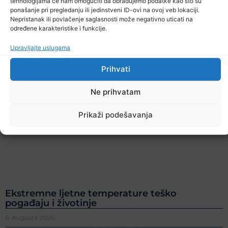
tehnologijama će nam omogućiti da obrađujemo podatke kao što su
ponašanje pri pregledanju ili jedinstveni ID-ovi na ovoj veb lokaciji.
Nepristanak ili povlačenje saglasnosti može negativno uticati na
određene karakteristike i funkcije.
Upravljajte uslugama
Prihvati
Ne prihvatam
Prikaži podešavanja
Ekstremne ljetne temperature teško
pogađaju i životinje
6. Augusta 2026.