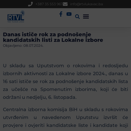
+387 35 553 967
info@rtvlukavac.ba
Radio Uživo
Sjednica Gradskog Vijeća
Danas ističe rok za podnošenje
kandidatskih listi za Lokalne izbore
Objavljeno:
08.07.2024.
U skladu sa Uputstvom o rokovima i redosljedu
izbornih aktivnosti za Lokalne izbore 2024., danas u
16 sati ističe se rok za podnošenje kandidatskih lista
za učešće na Spomenutim izborima, koji će biti
održani u nedjelju, 6. listopada.
Centralna izborna komisija BiH u skladu s rokovima
utvrđenim u navedenom Uputstvu izvršit će
provjere i ovjeriti kandidatske liste i kandidate koji