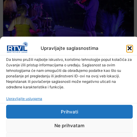
Upravljajte saglasnostima
Da bismo pružili najbolje iskustvo, koristimo tehnologije poput kolačića za
čuvanje i/ili pristup informacijama o uređaju. Saglasnost sa ovim
tehnologijama će nam omogućiti da obrađujemo podatke kao što su
ponašanje pri pregledanju ili jedinstveni ID-ovi na ovoj veb lokaciji.
Nepristanak ili povlačenje saglasnosti može negativno uticati na
određene karakteristike i funkcije.
Upravljajte uslugama
Prihvati
Ne prihvatam
Večer jazza drugačijeg zvuka
7. Augusta 2026.