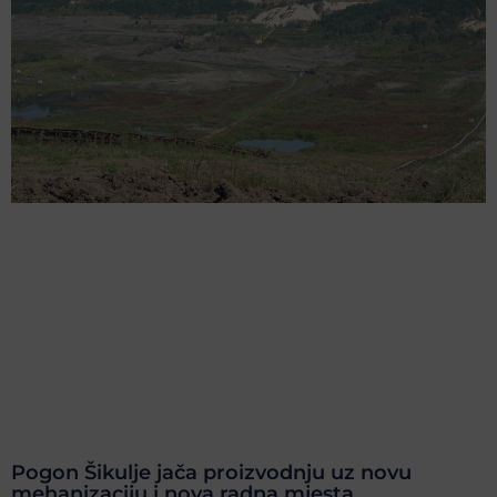
Pogon Šikulje jača proizvodnju uz novu
mehanizaciju i nova radna mjesta