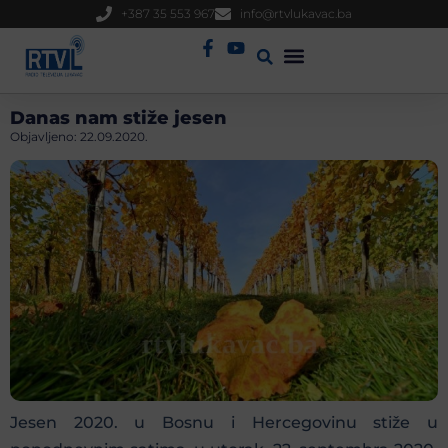
+387 35 553 967
info@rtvlukavac.ba
Radio Uživo
Sjednica Gradskog Vijeća
Danas nam stiže jesen
Objavljeno:
22.09.2020.
Jesen 2020. u Bosnu i Hercegovinu stiže u