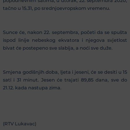
popodnevnim satima, u utorak, 22. septembra 2020,
tačno u 15.31, po srednjoevropskom vremenu.
Sunce će, nakon 22. septembra, početi da se spušta
ispod linije nebeskog ekvatora i njegova svjetlost
bivat će postepeno sve slabija, a noći sve duže.
Smjena godišnjih doba, ljeta i jeseni, će se desiti u 15
sati i 31 minut. Jesen će trajati 89,85 dana, sve do
21.12. kada nastupa zima.
(RTV Lukavac)