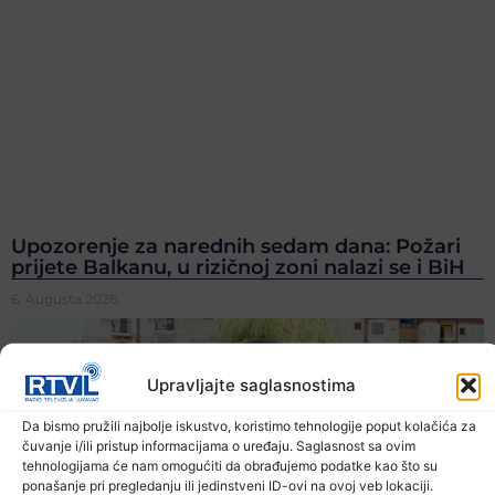
Upozorenje za narednih sedam dana: Požari
prijete Balkanu, u rizičnoj zoni nalazi se i BiH
6. Augusta 2026.
Upravljajte saglasnostima
Da bismo pružili najbolje iskustvo, koristimo tehnologije poput kolačića za
čuvanje i/ili pristup informacijama o uređaju. Saglasnost sa ovim
tehnologijama će nam omogućiti da obrađujemo podatke kao što su
ponašanje pri pregledanju ili jedinstveni ID-ovi na ovoj veb lokaciji.