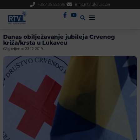
+387 35 553 967
info@rtvlukavac.ba
Radio Uživo
Sjednica Gradskog Vijeća
Danas obilježavanje jubileja Crvenog
križa/krsta u Lukavcu
Objavljeno:
23.12.2019.