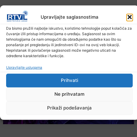
Upravljajte saglasnostima
Da bismo pružili najbolje iskustvo, koristimo tehnologije poput kolačića za
čuvanje i/ili pristup informacijama o uređaju. Saglasnost sa ovim
U TK povećan broj požara
tehnologijama će nam omogućiti da obrađujemo podatke kao što su
ponašanje pri pregledanju ili jedinstveni ID-ovi na ovoj veb lokaciji.
7. Augusta 2026.
Nepristanak ili povlačenje saglasnosti može negativno uticati na
određene karakteristike i funkcije.
Upravljajte uslugama
Prihvati
Ne prihvatam
Prikaži podešavanja