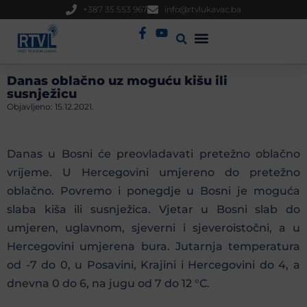
+387 35 553 967
info@rtvlukavac.ba
Radio Uživo
Sjednica Gradskog Vijeća
Danas oblačno uz moguću kišu ili
susnježicu
Objavljeno:
15.12.2021.
Danas u Bosni će preovladavati pretežno oblačno
vrijeme. U Hercegovini umjereno do pretežno
oblačno. Povremo i ponegdje u Bosni je moguća
slaba kiša ili susnježica. Vjetar u Bosni slab do
umjeren, uglavnom, sjeverni i sjeveroistočni, a u
Hercegovini umjerena bura. Jutarnja temperatura
od -7 do 0, u Posavini, Krajini i Hercegovini do 4, a
dnevna 0 do 6, na jugu od 7 do 12 °C.