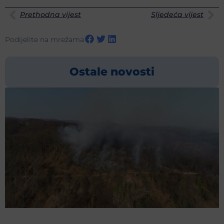
Prethodna vijest
Sljedeća vijest
Podijelite na mrežama
Ostale novosti