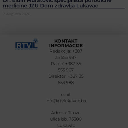
Dr. Eldin Muratović specijalista porodične
medicine JZU Dom zdravlja Lukavac
7. Augusta 2026.
KONTAKT
INFORMACIJE
Redakcija: +387
35 553 987
Radio: +387 35
553 967
Direktor: +387 35
553 988
mail:
info@rtvlukavac.ba
Adresa: Titova
ulica bb, 75300
Lukavac