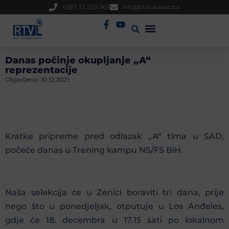
+387 35 553 967
info@rtvlukavac.ba
Radio Uživo
Sjednica Gradskog Vijeća
Danas počinje okupljanje „A“
reprezentacije
Objavljeno:
10.12.2021.
Kratke pripreme pred odlazak „A“ tima u SAD,
počeće danas u Trening kampu NS/FS BiH.
Naša selekcija će u Zenici boraviti tri dana, prije
nego što u ponedjeljak, otputuje u Los Anđeles,
gdje će 18. decembra u 17.15 sati po lokalnom