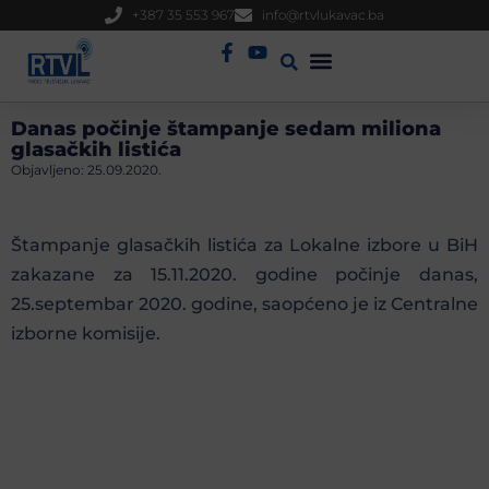
+387 35 553 967
info@rtvlukavac.ba
Radio Uživo
Sjednica Gradskog Vijeća
Danas počinje štampanje sedam miliona
glasačkih listića
Objavljeno:
25.09.2020.
Štampanje glasačkih listića za Lokalne izbore u BiH
zakazane za 15.11.2020. godine počinje danas,
25.septembar 2020. godine, saopćeno je iz Centralne
izborne komisije.