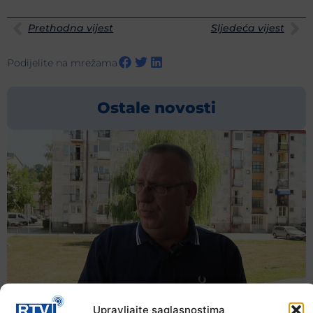
Prethodna vijest
Sljedeća vijest
Podijelite na mrežama
Ostale novosti
Upravljajte saglasnostima