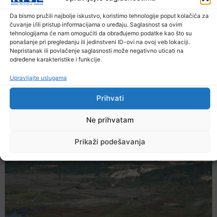
Da bismo pružili najbolje iskustvo, koristimo tehnologije poput kolačića za
čuvanje i/ili pristup informacijama o uređaju. Saglasnost sa ovim
tehnologijama će nam omogućiti da obrađujemo podatke kao što su
ponašanje pri pregledanju ili jedinstveni ID-ovi na ovoj veb lokaciji.
Nepristanak ili povlačenje saglasnosti može negativno uticati na
određene karakteristike i funkcije.
Upravljajte uslugama
Prihvati
Ekstremne ljetne temperature teško
pogađaju i životinje
Ne prihvatam
6. Augusta 2026.
Prikaži podešavanja