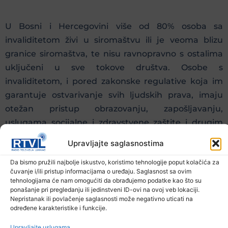
U Bosni i Hercegovini više od 80% osoba sa
invaliditetom živi u siromaštvu ili je veoma blizu
granice siromaštva, te nisu ravnopravno s ostalima
uključeni u sve tokove društva. Osobe s
invaliditetom, i pored zakonske regulative koja im
garantuje ostvarivanje svih ljudskih prava, imaju
otežan pristup obrazovanju, zapošljavanju,
uslugama socijalne i zdravstvene zaštite i drugim
pravima koja im kao građanima pripadaju.
Upravljajte saglasnostima
Da bismo pružili najbolje iskustvo, koristimo tehnologije poput kolačića za
čuvanje i/ili pristup informacijama o uređaju. Saglasnost sa ovim
tehnologijama će nam omogućiti da obrađujemo podatke kao što su
Prethodna vijest
Sljedeća vijest
ponašanje pri pregledanju ili jedinstveni ID-ovi na ovoj veb lokaciji.
Nepristanak ili povlačenje saglasnosti može negativno uticati na
određene karakteristike i funkcije.
Podijelite na mrežama
Upravljajte uslugama