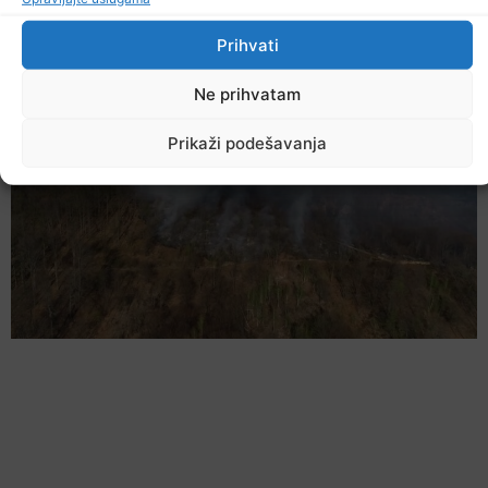
Ostale novosti
Prihvati
Ne prihvatam
Prikaži podešavanja