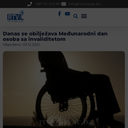
+387 35 553 967
info@rtvlukavac.ba
Radio Uživo
Sjednica Gradskog Vijeća
Danas se obilježava Međunarodni dan
osoba sa invaliditetom
Objavljeno:
03.12.2021.