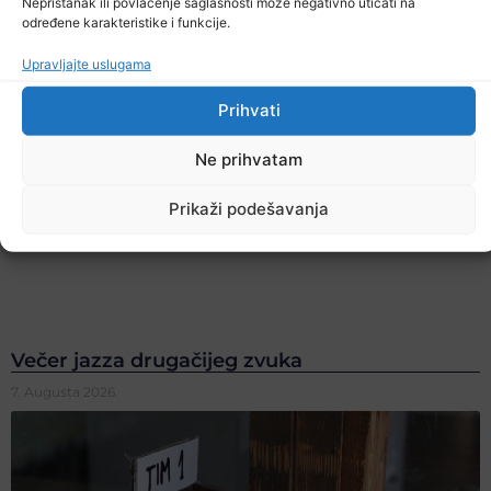
Nepristanak ili povlačenje saglasnosti može negativno uticati na
određene karakteristike i funkcije.
Upravljajte uslugama
Prihvati
Ne prihvatam
Prikaži podešavanja
Večer jazza drugačijeg zvuka
7. Augusta 2026.