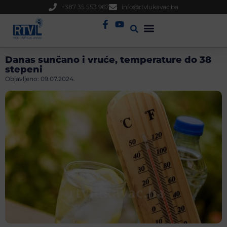
+387 35 553 967
info@rtvlukavac.ba
Radio Uživo
Sjednica Gradskog Vijeća
Danas sunčano i vruće, temperature do 38
stepeni
Objavljeno:
09.07.2024.