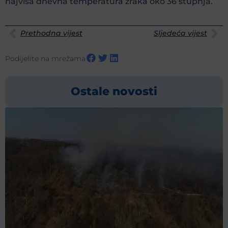
najviša dnevna temperatura zraka oko 36 stupnja.
Prethodna vijest
Sljedeća vijest
Podijelite na mrežama
Ostale novosti