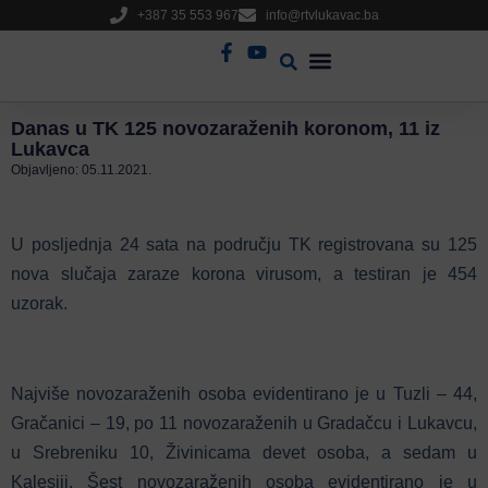
+387 35 553 967
info@rtvlukavac.ba
Radio Uživo
Sjednica Gradskog Vijeća
Danas u TK 125 novozaraženih koronom, 11 iz
Lukavca
Objavljeno:
05.11.2021.
U posljednja 24 sata na području TK registrovana su 125
nova slučaja zaraze korona virusom, a testiran je 454
uzorak.
Najviše novozaraženih osoba evidentirano je u Tuzli – 44,
Gračanici – 19, po 11 novozaraženih u Gradačcu i Lukavcu,
u Srebreniku 10, Živinicama devet osoba, a sedam u
Kalesiji. Šest novozaraženih osoba evidentirano je u