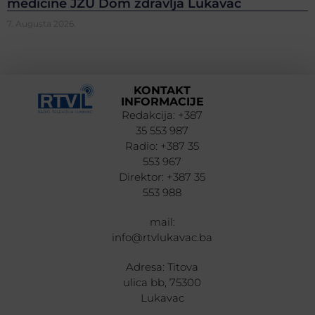
medicine JZU Dom zdravlja Lukavac
7. Augusta 2026.
KONTAKT
INFORMACIJE
Redakcija: +387
35 553 987
Radio: +387 35
553 967
Direktor: +387 35
553 988
mail:
info@rtvlukavac.ba
Adresa: Titova
ulica bb, 75300
Lukavac