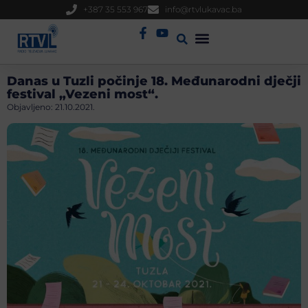
+387 35 553 967
info@rtvlukavac.ba
Radio Uživo
Sjednica Gradskog Vijeća
Danas u Tuzli počinje 18. Međunarodni dječji
festival „Vezeni most“.
Objavljeno:
21.10.2021.